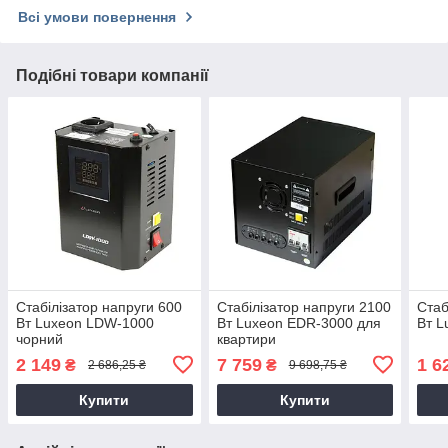
Всі умови повернення
Подібні товари компанії
Стабілізатор напруги 600
Стабілізатор напруги 2100
Стаб
Вт Luxeon LDW-1000
Вт Luxeon EDR-3000 для
Вт L
чорний
квартири
2 149
7 759
1 6
₴
₴
2 686,25 ₴
9 698,75 ₴
Купити
Купити