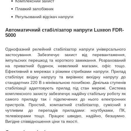
Комплексний захист
Плавкий запобіжник
Регульований відсікач напруги
Автоматичний стабілізатор напруги Luxeon FDR-
5000
Однофазний релейний стабілізатор напруги універсального
застосування. Забезпечує захист від перевантаження,
імпульсних перешкод та короткого замикання. Розрахований
на приватний будинок, невеликий магазин, офіс тощо.
Ефективний в мережах з різкими стрибками напруги. Прилад
стабілізує вхідну напругу та вирівнює вихідну напругу до
стандартних 220 В з мінімальною похибкою. Декілька ступенів
стабілізації адаптовують прилад під стан мережі. Система
комплексного захисту забезпечує надійну стабільну роботу як
самого приладу так і підключених до нього електронних
пристроїв. Простий, компактний стабілізатор, сумісний з
чутливим до перепадів приладами: ноутбуками, ПК,
телевізорами тощо. Працює швидко, надійно, безшумно.
Вигідне співвідношення ціни та якості.