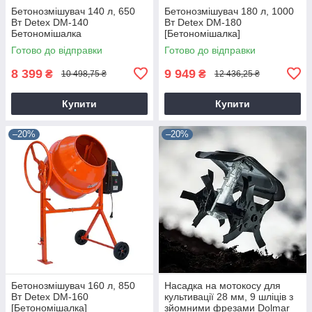
Бетонозмішувач 140 л, 650
Бетонозмішувач 180 л, 1000
Вт Detex DM-140
Вт Detex DM-180
Бетономішалка
[Бетономішалка]
Готово до відправки
Готово до відправки
8 399
9 949
₴
₴
10 498,75 ₴
12 436,25 ₴
Купити
Купити
–20%
–20%
Бетонозмішувач 160 л, 850
Насадка на мотокосу для
Вт Detex DM-160
культивації 28 мм, 9 шліців з
[Бетономішалка]
зйомними фрезами Dolmar