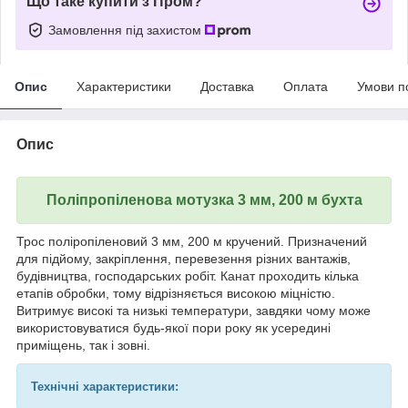
Що таке купити з Пром?
Замовлення під захистом
Опис
Характеристики
Доставка
Оплата
Умови п
Опис
Поліпропіленова мотузка 3 мм, 200 м бухта
Трос поліропіленовий 3 мм, 200 м кручений. Призначений
для підйому, закріплення, перевезення різних вантажів,
будівництва, господарських робіт. Канат проходить кілька
етапів обробки, тому відрізняється високою міцністю.
Витримує високі та низькі температури, завдяки чому може
використовуватися будь-якої пори року як усередині
приміщень, так і зовні.
Технічні характеристики: