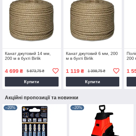
Канат джутовий 14 мм,
Канат джутовий 6 мм, 200
Полі
200 м в бухті Birlik
м в бухті Birlik
200 м
4 699
1 119
1 5
₴
₴
5 873,75 ₴
1 398,75 ₴
Купити
Купити
Акційні пропозиції та новинки
–20%
–20%