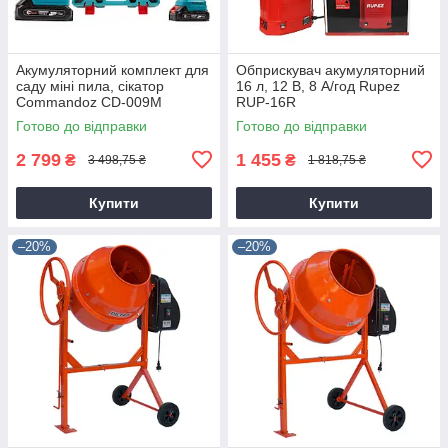
Акумуляторний комплект для
Обприскувач акумуляторний
саду міні пила, сікатор
16 л, 12 В, 8 А/год Rupez
Commandoz CD-009M
RUP-16R
Готово до відправки
Готово до відправки
2 799
1 455
₴
₴
3 498,75 ₴
1 818,75 ₴
Купити
Купити
–20%
–20%