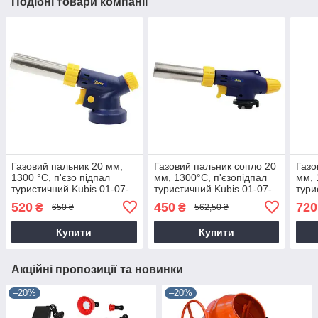
Подібні товари компанії
Газовий пальник 20 мм,
Газовий пальник сопло 20
Газо
1300 °С, п'єзо підпал
мм, 1300°С, п'єзопідпал
мм, 
туристичний Kubis 01-07-
туристичний Kubis 01-07-
тури
0109 ручна
0108 ручний
0120
520
450
720
₴
₴
650 ₴
562,50 ₴
Купити
Купити
Акційні пропозиції та новинки
–20%
–20%