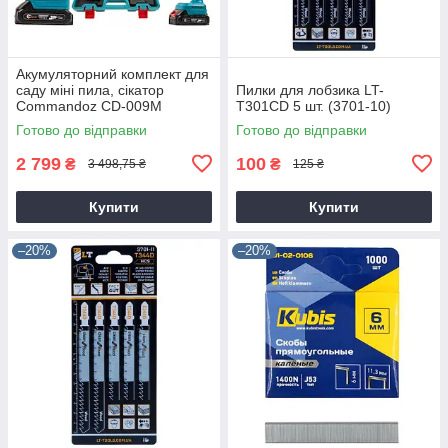
Акумуляторний комплект для
саду міні пила, сікатор
Пилки для лобзика LT-
Commandoz CD-009M
T301CD 5 шт. (3701-10)
Готово до відправки
Готово до відправки
2 799
100
₴
₴
3 498,75 ₴
125 ₴
Купити
Купити
–20%
–20%