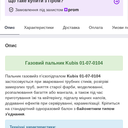
Що таке купити з Пром?
Замовлення під захистом
Опис
Характеристики
Доставка
Оплата
Умови п
Опис
Газовий пальник Kubis 01-07-0104
Пальник газовийз п'єзопідпалом
Kubis 01-07-0104
застосовується при зварюванні трубних стиків, розігріві
замерзлих труб, зняття старої фарби, моделюванні,
розпалювання багаття або мангала, а також під час
приготування їжі та кейтерінгу, підпалу міцних напоїв,
додаванні ефектів при сервіруванні, карамелізації. Кріпиться
на стандартний одноразовий балон з
байонетним типом
з'єднання
.
Технічні характеристики: