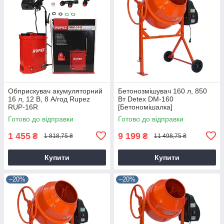
Обприскувач акумуляторний
Бетонозмішувач 160 л, 850
16 л, 12 В, 8 А/год Rupez
Вт Detex DM-160
RUP-16R
[Бетономішалка]
Готово до відправки
Готово до відправки
1 455
9 199
₴
₴
1 818,75 ₴
11 498,75 ₴
Купити
Купити
–20%
–20%