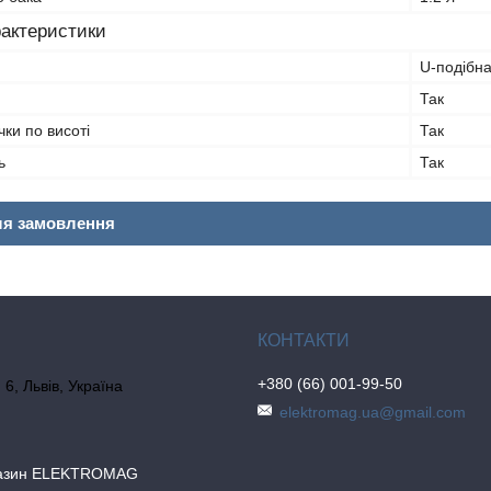
рактеристики
U-подібн
Так
ки по висоті
Так
ь
Так
ля замовлення
+380 (66) 001-99-50
6, Львів, Україна
elektromag.ua@gmail.com
газин ELEKTROMAG