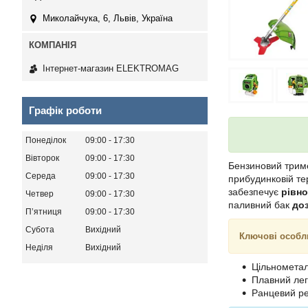
Миколайчука, 6, Львів, Україна
Інтернет-магазин ELEKTROMAG
Графік роботи
Понеділок
09:00
17:30
Вівторок
09:00
17:30
Бензиновий три
Середа
09:00
17:30
прибудинковій те
забезпечує
рівно
Четвер
09:00
17:30
паливний бак
доз
Пʼятниця
09:00
17:30
Субота
Вихідний
Ключові особл
Неділя
Вихідний
Цільнометал
Плавний лег
Ранцевий ре