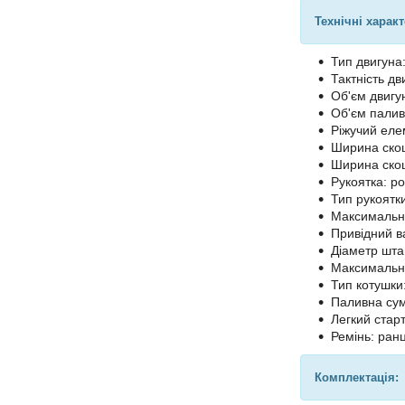
Технічні харак
Тип двигуна
Тактність дв
Об'єм двигун
Об'єм палив
Ріжучий елем
Ширина ско
Ширина скош
Рукоятка: р
Тип рукоятк
Максимальна 
Привідний в
Діаметр шта
Максимальна
Тип котушки
Паливна сум
Легкий старт
Ремінь: ран
Комплектація: