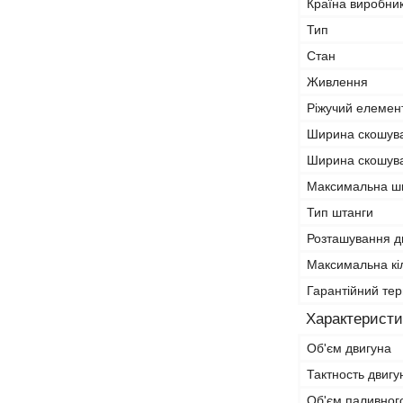
Країна виробни
Тип
Стан
Живлення
Ріжучий елемен
Ширина скошув
Ширина скошува
Максимальна ш
Тип штанги
Розташування д
Максимальна кіл
Гарантійний тер
Характеристи
Об'єм двигуна
Тактность двигу
Об'єм паливног