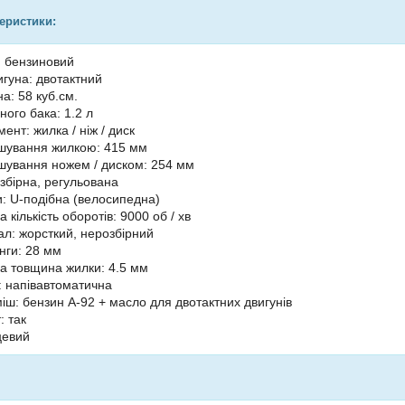
теристики:
: бензиновий
игуна: двотактний
а: 58 куб.см.
ного бака: 1.2 л
ент: жилка / ніж / диск
шування жилкою: 415 мм
ування ножем / диском: 254 мм
озбірна, регульована
и: U-подібна (велосипедна)
кількість оборотів: 9000 об / хв
ал: жорсткий, нерозбірний
нги: 28 мм
 товщина жилки: 4.5 мм
: напівавтоматична
іш: бензин А-92 + масло для двотактних двигунів
: так
цевий