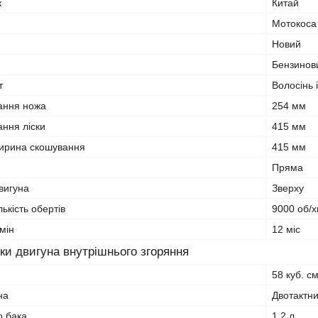
к
Китай
Мотокоса
Новий
Бензинов
т
Волосінь і
ання ножа
254 мм
ння ліски
415 мм
ирина скошування
415 мм
Пряма
вигуна
Зверху
ькість обертів
9000 об/х
мін
12 міс
ки двигуна внутрішнього згоряння
58 куб. с
на
Двотактн
о бака
1.2 л