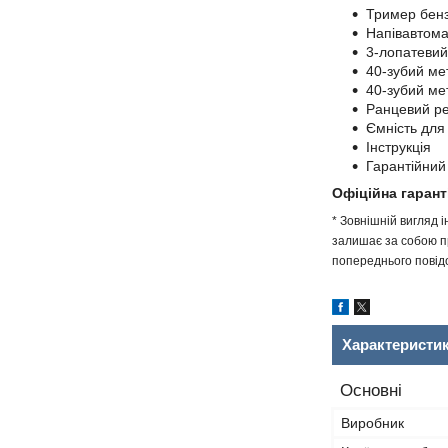
Тример бенз
Напівавтома
3-лопатевий
40-зубий ме
40-зубий ме
Ранцевий р
Ємність для
Інструкція
Гарантійний
Офіційна гарант
* Зовнішній вигляд 
залишає за собою пр
попереднього повідо
Характеристи
Основні
Виробник