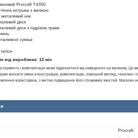
иновий Procraft T4350
тична котушка з жилкою
 металевий ніж
талевий диск
талевий диск з підрізом трави
емінь
 паливної суміші
 талон
ія від виробника: 12 міс
інструменту і комплектація може відрізнятися від наведеного на малюнку. Це
аво вносити зміни в конструкцію, комплектацію, зовнішній вигляд, технічне і 
млення користувача, з метою підвищення його споживчих якостей. Магазин не 
ки
Procraft