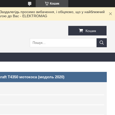
Кошик
 Заздалегідь просимо вибачення, і обіцяємо, що у найближчий
овагою до Ваc - ELEKTROMAG
Кошик
raft T4350 мотокоса (модель 2020)