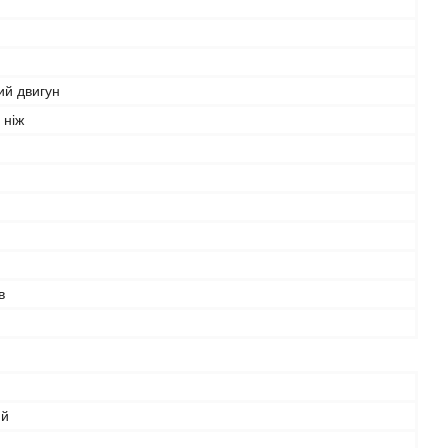
ий двигун
 ніж
в
м
ий