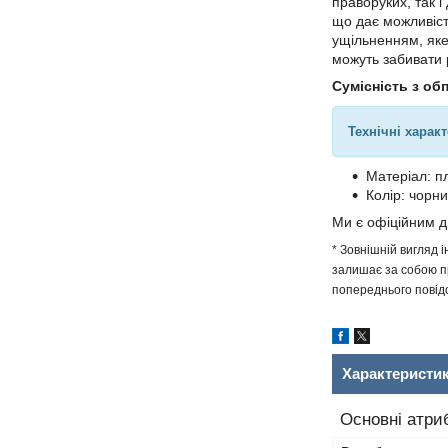
праворуких, так 
що дає можливіст
ущільненням, яке
можуть забивати
Сумісність з об
Технічні харак
Матеріал: п
Колір: чорн
Ми є офіційним 
* Зовнішній вигляд 
залишає за собою пр
попереднього повідо
Характеристи
Основні атри