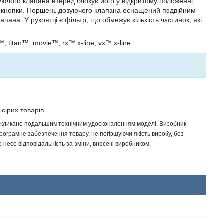
зуючого клапана вперед блокує його у відкритому положенні,
я кнопки. Поршень дозуючого клапана оснащений подвійним
ана. У рукоятці є фільтр, що обмежує кількість частинок, які
, titan™, movie™, rx™ x-line, vx™ x-line
 сірих товарів.
 викликано подальшим технічним удосконаленням моделі. Виробник
програмне забезпечення товару, не погіршуючи якість виробу, без
несе відповідальність за зміни, внесені виробником.