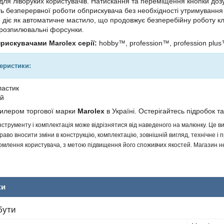
і для ліворуких користувачів. Натискання та переміщення кнопки до
ь безперервної роботи обприскувача без необхідності утримуванн
 діє як автоматичне мастило, що продовжує безперебійну роботу клап
 розпилювальні форсунки.
прискувачами Marolex серії:
hobby™, profession™, profession plus™
теристики:
ластик
ий
дилером торгової марки
Marolex
в Україні. Остерігайтесь підробок та
інструменту і комплектація може відрізнятися від наведеного на малюнку. Це
аво вносити зміни в конструкцію, комплектацію, зовнішній вигляд, технічне і 
млення користувача, з метою підвищення його споживчих якостей. Магазин не 
ки
бути