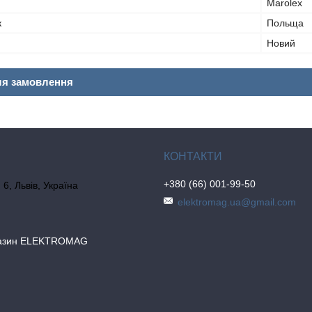
Marolex
к
Польща
Новий
ля замовлення
+380 (66) 001-99-50
6, Львів, Україна
elektromag.ua@gmail.com
газин ELEKTROMAG