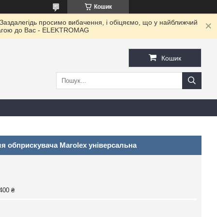
Кошик
 Заздалегідь просимо вибачення, і обіцяємо, що у найближчий
овагою до Ваc - ELEKTROMAG
Кошик
я обприскувача Marolex універсальна
400 ₴