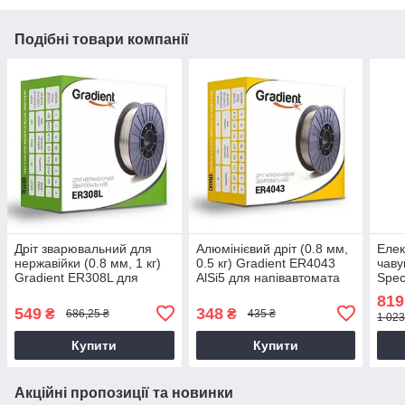
Подібні товари компанії
Дріт зварювальний для
Алюмінієвий дріт (0.8 мм,
Елек
нержавійки (0.8 мм, 1 кг)
0.5 кг) Gradient ER4043
чаву
Gradient ER308L для
AlSi5 для напівавтомата
Spec
напівавтомата
819
549
348
₴
₴
686,25 ₴
435 ₴
1 023
Купити
Купити
Акційні пропозиції та новинки