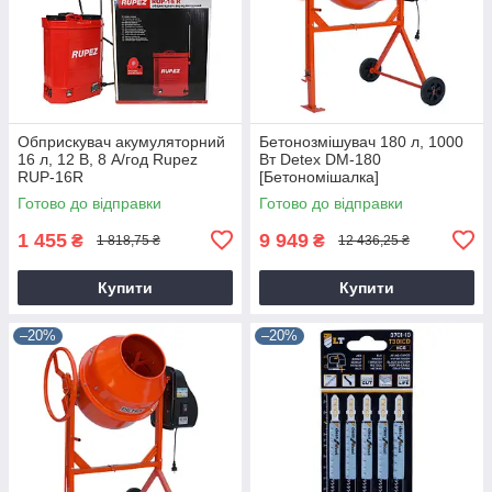
Обприскувач акумуляторний
Бетонозмішувач 180 л, 1000
16 л, 12 В, 8 А/год Rupez
Вт Detex DM-180
RUP-16R
[Бетономішалка]
Готово до відправки
Готово до відправки
1 455
9 949
₴
₴
1 818,75 ₴
12 436,25 ₴
Купити
Купити
–20%
–20%