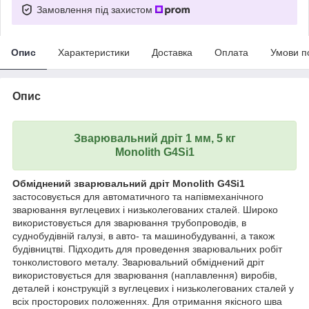
Замовлення під захистом
Опис
Характеристики
Доставка
Оплата
Умови п
Опис
Зварювальний дріт 1 мм, 5 кг
Monolith G4Si1
Обміднений зварювальний дріт Monolith G4Si1
застосовується для автоматичного та напівмеханічного
зварювання вуглецевих і низьколегованих сталей. Широко
використовується для зварювання трубопроводів, в
суднобудівній галузі, в авто- та машинобудуванні, а також
будівництві. Підходить для проведення зварювальних робіт
тонколистового металу. Зварювальний обміднений дріт
використовується для зварювання (наплавлення) виробів,
деталей і конструкцій з вуглецевих і низьколегованих сталей у
всіх просторових положеннях. Для отримання якісного шва