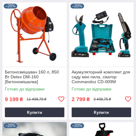
–20%
–20%
Бетонозмішувач 160 л, 850
Акумуляторний комплект для
Вт Detex DM-160
саду міні пила, сікатор
[Бетономішалка]
Commandoz CD-009M
Готово до відправки
Готово до відправки
9 199
2 799
₴
₴
11 498,75 ₴
3 498,75 ₴
Купити
Купити
–20%
–20%