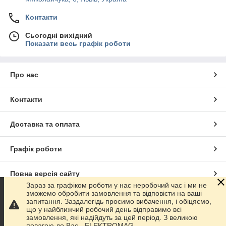
Контакти
Сьогодні вихідний
Показати весь графік роботи
Про нас
Контакти
Доставка та оплата
Графік роботи
Повна версія сайту
Зараз за графіком роботи у нас неробочий час і ми не
зможемо обробити замовлення та відповісти на ваші
Сайт створено на маркетплейсі
Prom.ua
запитання. Заздалегідь просимо вибачення, і обіцяємо,
що у найближчий робочий день відправимо всі
замовлення, які надійдуть за цей період. З великою
Політика конфіденційності
повагою до Ваc - ELEKTROMAG