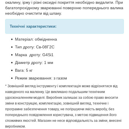
окалину, іржу і різні оксидні покриття необхідно видалити. При
багатопрохідному зварюванні поверхню попереднього валика
необхідно очистити від шлаку.
Технічні характеристики:
Матеріал: обмідненна
Тип дроту: Св-08Г2С
Марка дроту: G4Si1
Діаметр дроту: 1 мм
Вага: 5 кг
Режим зварювання: з газом
* Зовнішній вигляд інструменту і комплектація може відрізнятися від
наведеного на малюнку. Це викликано подальшим технічним
удосконаленням моделі. Виробник залишає за собою право вносити
зміни в конструкцію, комплектацію, зовнішній вигляд, технічне і
програмне забезпечення товару, не погіршуючи якість виробу, без
попереднього повідомлення користувача, з метою підвищення його
споживчих якостей. Магазин не несе відповідальність за зміни, внесені
виробником.