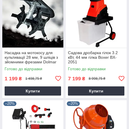
Насадка на мотокосу для
Садова дробарка гілок 3.2
культивації 28 мм, 9 шліців з
кВт, 44 мм гілка Boxer BX-
зйомними фрезами Dolmar
2051
9T28
Готово до відправки
Готово до відправки
1 199
7 199
₴
₴
1 498,75 ₴
8 998,75 ₴
Купити
Купити
–20%
–20%