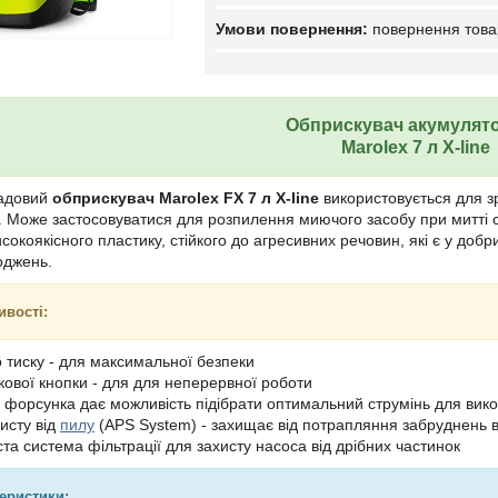
повернення това
Обприскувач акумулят
Marolex 7 л X-line
садовий
обприскувач Marolex FX 7 л X-line
використовується для з
 Може застосовуватися для розпилення миючого засобу при митті сті
сокоякісного пластику, стійкого до агресивних речовин, які є у до
оджень.
ивості:
о тиску - для максимальної безпеки
скової кнопки - для для неперервної роботи
 форсунка дає можливість підібрати оптимальний струмінь для вико
исту від
пилу
(APS System) - захищає від потрапляння забруднень 
та система фільтрації для захисту насоса від дрібних частинок
теристики: