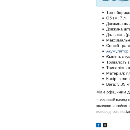
Тип обприск
Об'єм: 7 л
Довжина шла
Довжина шта
Дальність (р
Максимальни
Спосіб тран
Акумулятор
Ємність аку
Тривалість 
Тривалість 
Матеріал: п
Колір: зелен
Вага: 3.35 кг
Ми є офіційним 
* Зовнішній вигляд 
залишає за собою пр
попереднього повідо