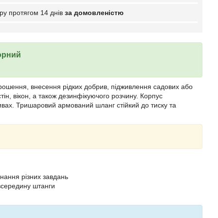
ру протягом 14 днів
за домовленістю
орний
рошення, внесення рідких добрив, підживлення садових або
н, вікон, а також дезинфікуючого розчину. Корпус
бривах. Тришаровий армований шланг стійкий до тиску та
нання різних завдань
всередину штанги