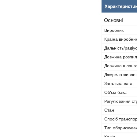
Характеристи
Основні
Виробник
Країна виробни
Дальність/радіу
Довжина розпил
Довжина шланг
Джерело живле
Загальна вага
Об'єм бака
Регулювання ст
Стан
Спосіб транспо
Тип обприскува
Колір