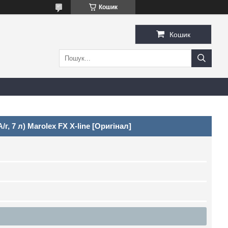
Кошик
Кошик
, 7 л) Marolex FX X-line [Оригінал]