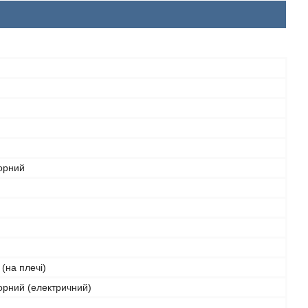
орний
(на плечі)
орний (електричний)