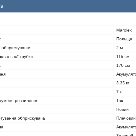
ки
Marolex
к
Польща
с обприскування
2 м
ювальної трубки
115 см
а
170 см
ння
Акумулят
3.35 кг
7 л
руменя розпилення
Так
Новий
ртування обприскувача
Плечовий 
ча
Акумулят
Зелений