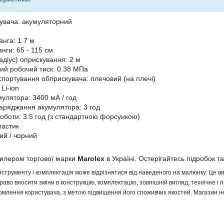
увача: акумуляторний
нга: 1.7 м
нги: 65 - 115 см
адіус) оприскування: 2 м
й робочий тиск: 0.38 МПа
спортування обприскувача: плечовий (на плечі)
: Li-ion
мулятора: 3400 мА / год
заряджання акумулятора: 3 год
роботи: 3.5 год (з стандартною форсункою)
ластик
ий / чорний
дилером торгової марки
Marolex
в Україні. Остерігайтесь підробок та
інструменту і комплектація може відрізнятися від наведеного на малюнку. Це
аво вносити зміни в конструкцію, комплектацію, зовнішній вигляд, технічне і 
млення користувача, з метою підвищення його споживчих якостей. Магазин не 