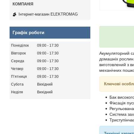
Інтернет-магазин ELEKTROMAG
Графік роботи
Понеділок
09:00
17:30
Акумуляторний 
Вівторок
09:00
17:30
домашніх рослин.
Середа
09:00
17:30
виготовлений з ви
Четвер
09:00
17:30
механічних пошк
Пʼятниця
09:00
17:30
Ключові особл
Субота
Вихідний
Неділя
Вихідний
Бак високог
Фіксація пу
Регульована
Система зах
Триступінчас
Технічні харак