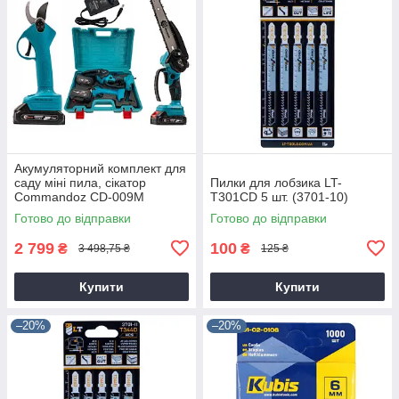
Акумуляторний комплект для
саду міні пила, сікатор
Пилки для лобзика LT-
Commandoz CD-009M
T301CD 5 шт. (3701-10)
Готово до відправки
Готово до відправки
2 799
100
₴
₴
3 498,75 ₴
125 ₴
Купити
Купити
–20%
–20%