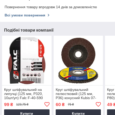
Повернення товару впродовж 14 днів за домовленістю
Всі умови повернення
Подібні товари компанії
Круг шліфувальний на
Круг шліфувальний
Круг
липучці (125 мм, P320,
пелюстковий (125 мм,
пелю
10шт/уп) Falc F-40-590
Р36) конусний Kubis 07-
Р80)
00-2903
533
99
60
49
₴
₴
123,75 ₴
75 ₴
Купити
Купити