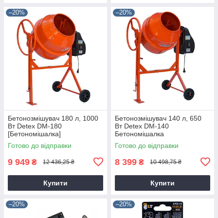
–20%
–20%
Бетонозмішувач 180 л, 1000
Бетонозмішувач 140 л, 650
Вт Detex DM-180
Вт Detex DM-140
[Бетономішалка]
Бетономішалка
Готово до відправки
Готово до відправки
9 949
8 399
₴
₴
12 436,25 ₴
10 498,75 ₴
Купити
Купити
–20%
–20%