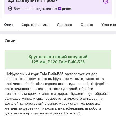
Що таке купити з Пром?
Замовлення під захистом
Опис
Характеристики
Доставка
Оплата
Умови п
Опис
Круг пелюстковий конусний
125 мм, Р120 Falc F-40-535
Шліфувальний
круг Falc F-40-535
застосовується для
чорнового та проміжного шліфування металів, чистової та
напівчистової обробки зварних швів, видалення іржі, фарб та
лаків, очищення литих та кованих деталей, обробки
поверхонь та кромок, зняття задирок. Підходить для обробки
важкодоступних місць, торцевого та плоского шліфування
деталей та конструкцій з різних марок сталі, кольорових
металів та деревини (максимальна ефективність роботи
досягається при куті нахилу диска 15° – 25°).