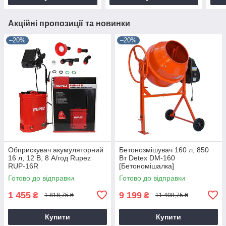
Акційні пропозиції та новинки
–20%
–20%
Обприскувач акумуляторний
Бетонозмішувач 160 л, 850
16 л, 12 В, 8 А/год Rupez
Вт Detex DM-160
RUP-16R
[Бетономішалка]
Готово до відправки
Готово до відправки
1 455
9 199
₴
₴
1 818,75 ₴
11 498,75 ₴
Купити
Купити