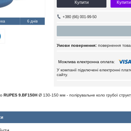
Купити
Купити
+380 (66) 001-99-50
6 днів
повернення това
У компанії підключені електронні пла
сайту.
ло
RUPES 9.BF150H
Ø 130-150 мм - полірувальне коло грубої струк
ки
бути