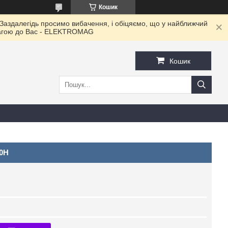
Кошик
 Заздалегідь просимо вибачення, і обіцяємо, що у найближчий
овагою до Ваc - ELEKTROMAG
Кошик
50H