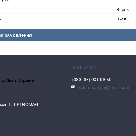
Rupes
к
Італія
ля замовлення
+380 (66) 001-99-50
6, Львів, Україна
elektromag.ua@gmail.com
газин ELEKTROMAG