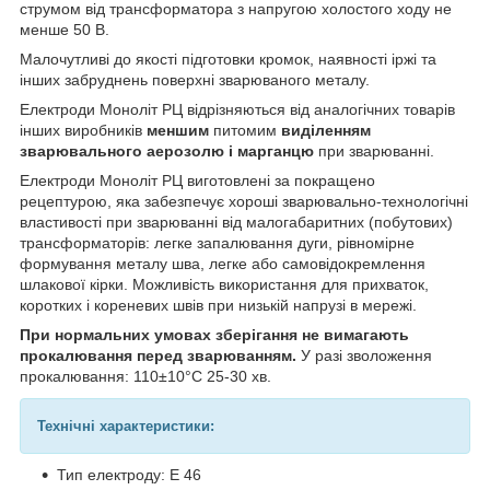
струмом від трансформатора з напругою холостого ходу не
менше 50 В.
Малочутливі до якості підготовки кромок, наявності іржі та
інших забруднень поверхні зварюваного металу.
Електроди Моноліт РЦ відрізняються від аналогічних товарів
інших виробників
меншим
питомим
виділенням
зварювального аерозолю і марганцю
при зварюванні.
Електроди Моноліт РЦ виготовлені за покращено
рецептурою, яка забезпечує хороші зварювально-технологічні
властивості при зварюванні від малогабаритних (побутових)
трансформаторів: легке запалювання дуги, рівномірне
формування металу шва, легке або самовідокремлення
шлакової кірки. Можливість використання для прихваток,
коротких і кореневих швів при низькій напрузі в мережі.
При нормальних умовах зберігання не вимагають
прокалювання перед зварюванням.
У разі зволоження
прокалювання: 110±10°С 25-30 хв.
Технічні характеристики:
Тип електроду: Е 46