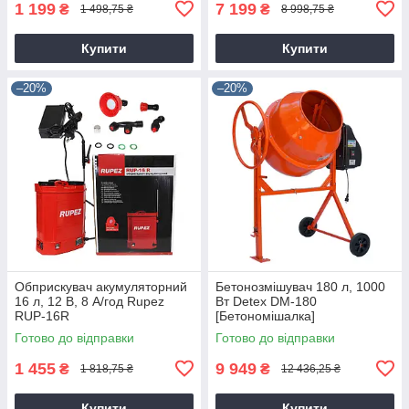
1 199
7 199
₴
₴
1 498,75 ₴
8 998,75 ₴
Купити
Купити
–20%
–20%
Обприскувач акумуляторний
Бетонозмішувач 180 л, 1000
16 л, 12 В, 8 А/год Rupez
Вт Detex DM-180
RUP-16R
[Бетономішалка]
Готово до відправки
Готово до відправки
1 455
9 949
₴
₴
1 818,75 ₴
12 436,25 ₴
Купити
Купити