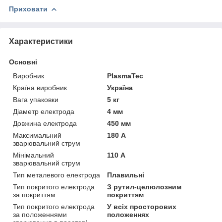
Приховати
Характеристики
Основні
Виробник
PlasmaTec
Країна виробник
Україна
Вага упаковки
5 кг
Діаметр електрода
4 мм
Довжина електрода
450 мм
Максимальний
180 А
зварювальний струм
Мінімальний
110 А
зварювальний струм
Тип металевого електрода
Плавильні
Тип покритого електрода
З рутил-целюлозним
за покриттям
покриттям
Тип покритого електрода
У всіх просторових
за положеннями
положеннях