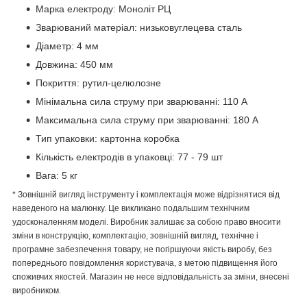
Марка електроду: Моноліт РЦ
Зварюваний матеріал: низьковуглецева сталь
Діаметр: 4 мм
Довжина: 450 мм
Покриття: рутил-целюлозне
Мінімальна сила струму при зварюванні: 110 А
Максимальна сила струму при зварюванні: 180 А
Тип упаковки: картонна коробка
Кількість електродів в упаковці: 77 - 79 шт
Вага: 5 кг
* Зовнішній вигляд інструменту і комплектація може відрізнятися від
наведеного на малюнку. Це викликано подальшим технічним
удосконаленням моделі. Виробник залишає за собою право вносити
зміни в конструкцію, комплектацію, зовнішній вигляд, технічне і
програмне забезпечення товару, не погіршуючи якість виробу, без
попереднього повідомлення користувача, з метою підвищення його
споживчих якостей. Магазин не несе відповідальність за зміни, внесені
виробником.