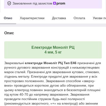
Замовлення під захистом
Опис
Характеристики
Доставка
Оплата
Умови п
Опис
Електроди Моноліт РЦ
4 мм, 5 кг
Зварювальні
електроди Моноліт РЦ Тип Е46
призначені для
ручного дугового зварювання конструкцій з низьковуглецевих
марок сталей. Призначені для зварювання кутових, стикових,
з'єднань металу. Електроди придатні для зварювання у всіх
просторових положеннях. Зварювання способом «зверху-
вниз» проводиться короткою дугою або обпиранням, при
цьому електрод повинен знаходиться в безсекторній площині
під кутом 40-70 до напрямку зварювання. Зварювання
проводити постійним струмом будь-якої полярності
(рекомендується зворотного, «+» на електроді) або змінним