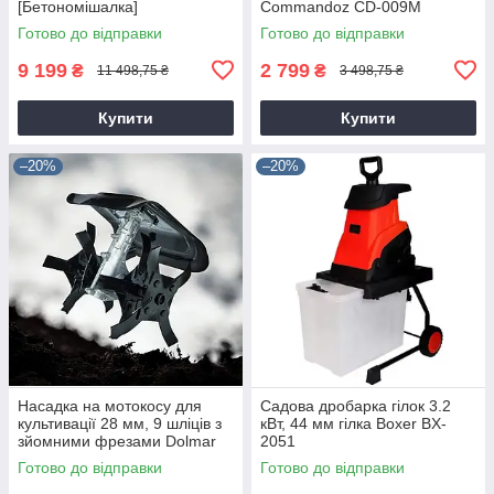
[Бетономішалка]
Commandoz CD-009M
Готово до відправки
Готово до відправки
9 199
2 799
₴
₴
11 498,75 ₴
3 498,75 ₴
Купити
Купити
–20%
–20%
Насадка на мотокосу для
Садова дробарка гілок 3.2
культивації 28 мм, 9 шліців з
кВт, 44 мм гілка Boxer BX-
зйомними фрезами Dolmar
2051
9T28
Готово до відправки
Готово до відправки