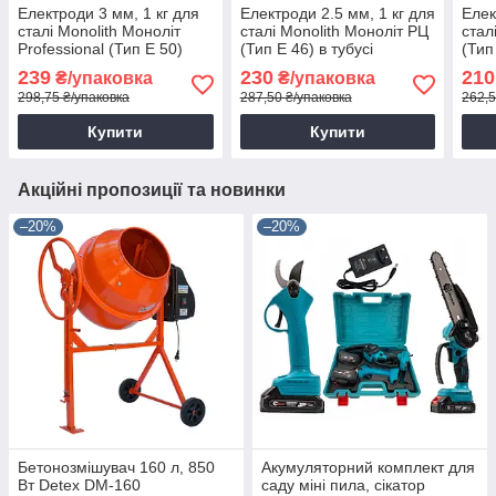
Електроди 3 мм, 1 кг для
Електроди 2.5 мм, 1 кг для
Елек
сталі Monolith Моноліт
сталі Monolith Моноліт РЦ
стал
Professional (Тип Е 50)
(Тип Е 46) в тубусі
(Тип
239
230
210
₴/упаковка
₴/упаковка
298,75 ₴/упаковка
287,50 ₴/упаковка
262,5
Купити
Купити
Акційні пропозиції та новинки
–20%
–20%
Бетонозмішувач 160 л, 850
Акумуляторний комплект для
Вт Detex DM-160
саду міні пила, сікатор