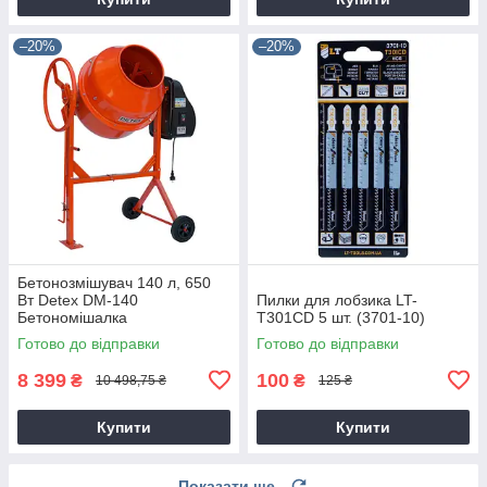
–20%
–20%
Бетонозмішувач 140 л, 650
Вт Detex DM-140
Пилки для лобзика LT-
Бетономішалка
T301CD 5 шт. (3701-10)
Готово до відправки
Готово до відправки
8 399
100
₴
₴
10 498,75 ₴
125 ₴
Купити
Купити
Показати ще