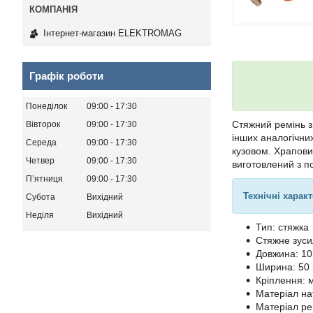
Інтернет-магазин ELEKTROMAG
Графік роботи
Понеділок
09:00
17:30
Стяжний ремінь 
Вівторок
09:00
17:30
інших аналогічни
Середа
09:00
17:30
кузовом. Храпови
Четвер
09:00
17:30
виготовлений з п
Пʼятниця
09:00
17:30
Технічні харак
Субота
Вихідний
Неділя
Вихідний
Тип: стяжка
Стяжне зуси
Довжина: 10
Ширина: 50
Кріплення: м
Матеріал на
Матеріал ре