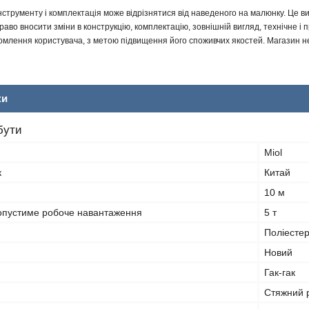
інструменту і комплектація може відрізнятися від наведеного на малюнку. Це
аво вносити зміни в конструкцію, комплектацію, зовнішній вигляд, технічне і 
млення користувача, з метою підвищення його споживчих якостей. Магазин не 
ки
бути
Miol
к
Китай
10 м
пустиме робоче навантаження
5 т
Поліесте
Новий
Гак-гак
Стяжний 