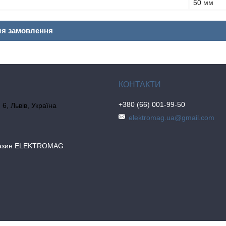
50 мм
ля замовлення
+380 (66) 001-99-50
6, Львів, Україна
elektromag.ua@gmail.com
газин ELEKTROMAG