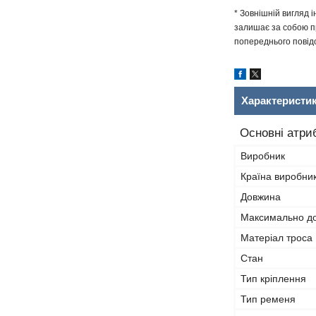
* Зовнішній вигляд 
залишає за собою пр
попереднього повідо
Характеристи
Основні атри
Виробник
Країна виробни
Довжина
Максимально до
Матеріал троса
Стан
Тип кріплення
Тип ременя