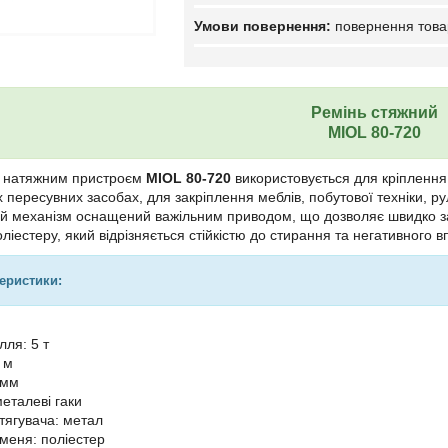
повернення това
Ремінь стяжний
MIOL 80-720
з натяжним пристроєм
MIOL 80-720
використовується для кріплення
х пересувних засобах, для закріплення меблів, побутової техніки, 
й механізм оснащений важільним приводом, що дозволяє швидко за
оліестеру, який відрізняється стійкістю до стирання та негативног
теристики:
лля: 5 т
 м
 мм
еталеві гаки
тягувача: метал
меня: поліестер