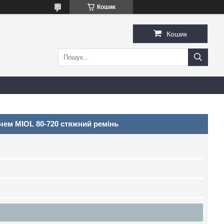
Кошик
Кошик
вачем MIOL 80-720 стяжний ремінь