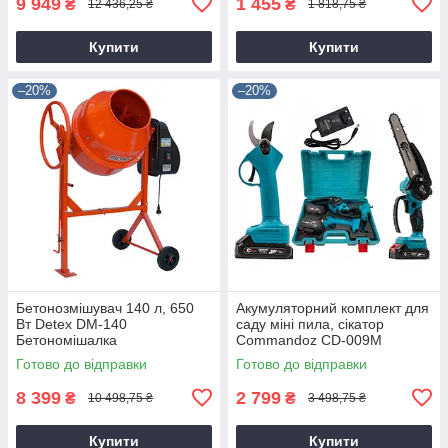
9 949
1 455
₴
₴
12 436,25 ₴
1 818,75 ₴
Купити
Купити
–20%
–20%
Бетонозмішувач 140 л, 650
Акумуляторний комплект для
Вт Detex DM-140
саду міні пила, сікатор
Бетономішалка
Commandoz CD-009M
Готово до відправки
Готово до відправки
8 399
2 799
₴
₴
10 498,75 ₴
3 498,75 ₴
Купити
Купити