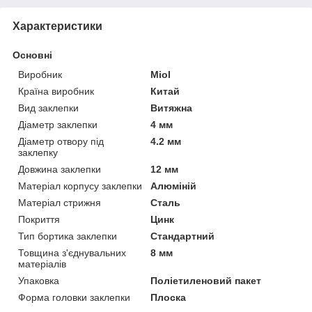
Характеристики
Основні
Виробник
Miol
Країна виробник
Китай
Вид заклепки
Витяжна
Діаметр заклепки
4 мм
Діаметр отвору під
4.2 мм
заклепку
Довжина заклепки
12 мм
Матеріал корпусу заклепки
Алюміній
Матеріал стрижня
Сталь
Покриття
Цинк
Тип бортика заклепки
Стандартний
Товщина з'єднувальних
8 мм
матеріалів
Упаковка
Поліетиленовий пакет
Форма головки заклепки
Плоска