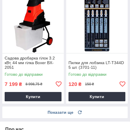
Садова дробарка гілок 3.2
кВт, 44 мм гілка Boxer BX-
Пилки для лобзика LT-T344D
2051
5 шт. (3701-11)
Готово до відправки
Готово до відправки
7 199
120
₴
₴
8 998,75 ₴
150 ₴
Купити
Купити
Показати ще
Про нас