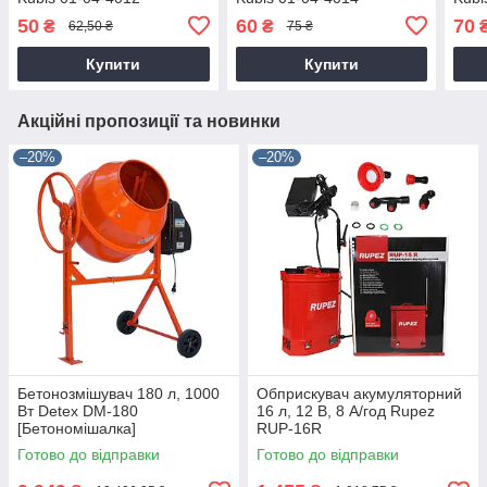
50
60
70
₴
₴
62,50 ₴
75 ₴
Купити
Купити
Акційні пропозиції та новинки
–20%
–20%
Бетонозмішувач 180 л, 1000
Обприскувач акумуляторний
Вт Detex DM-180
16 л, 12 В, 8 А/год Rupez
[Бетономішалка]
RUP-16R
Готово до відправки
Готово до відправки