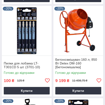
–20%
–20%
Бетонозмішувач 160 л, 850
Пилки для лобзика LT-
Вт Detex DM-160
T301CD 5 шт. (3701-10)
[Бетономішалка]
Готово до відправки
Готово до відправки
100
9 199
₴
₴
125 ₴
11 498,75 ₴
Купити
Купити
–20%
–20%