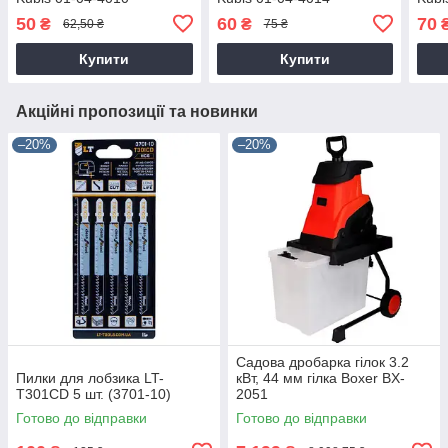
50
60
70
₴
₴
62,50 ₴
75 ₴
Купити
Купити
Акційні пропозиції та новинки
–20%
–20%
Садова дробарка гілок 3.2
Пилки для лобзика LT-
кВт, 44 мм гілка Boxer BX-
T301CD 5 шт. (3701-10)
2051
Готово до відправки
Готово до відправки