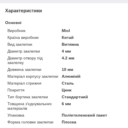
Характеристики
Основні
Виробник
Miol
Країна виробник
Китай
Вид заклепки
Витяжна
Діаметр заклепки
4 мм
Діаметр отвору під
4.2 мм
заклепку
Довжина заклепки
10 мм
Матеріал корпусу заклепки
Алюміній
Матеріал стрижня
Сталь
Покриття
Цинк
Тип бортика заклепки
Стандартний
Товщина з'єднувальних
6 мм
матеріалів
Упаковка
Поліетиленовий пакет
Форма головки заклепки
Плоска