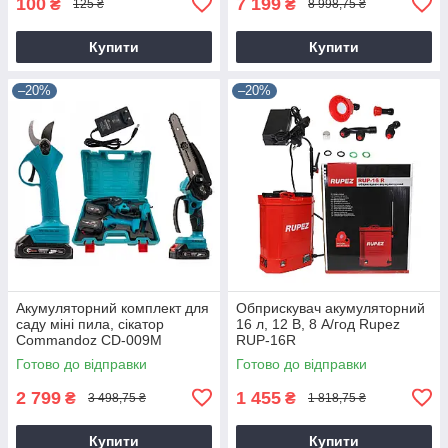
100
7 199
₴
₴
125 ₴
8 998,75 ₴
Купити
Купити
–20%
–20%
Акумуляторний комплект для
Обприскувач акумуляторний
саду міні пила, сікатор
16 л, 12 В, 8 А/год Rupez
Commandoz CD-009M
RUP-16R
Готово до відправки
Готово до відправки
2 799
1 455
₴
₴
3 498,75 ₴
1 818,75 ₴
Купити
Купити