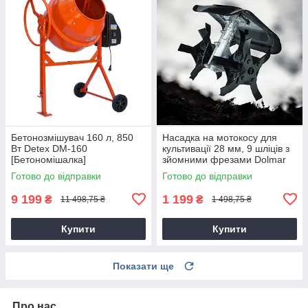
Бетонозмішувач 160 л, 850
Насадка на мотокосу для
Вт Detex DM-160
культивації 28 мм, 9 шліців з
[Бетономішалка]
зйомними фрезами Dolmar
9T28
Готово до відправки
Готово до відправки
9 199
1 199
₴
₴
11 498,75 ₴
1 498,75 ₴
Купити
Купити
Показати ще
Про нас