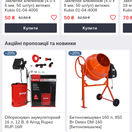
Заклепки алюмінієві (4.0 х
Заклепки алюмінієві (4.0 х
Закл
6 мм, 50 шт/уп) витяжні
8 мм, 50 шт/уп) витяжні
18 м
Kubis 01-04-4006
Kubis 01-04-4008
Kubi
50
50
70
₴
₴
62,50 ₴
62,50 ₴
Купити
Купити
Акційні пропозиції та новинки
–20%
–20%
Обприскувач акумуляторний
Бетонозмішувач 160 л, 850
16 л, 12 В, 8 А/год Rupez
Вт Detex DM-160
RUP-16R
[Бетономішалка]