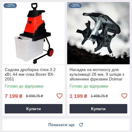
–20%
–20%
Садова дробарка гілок 3.2
Насадка на мотокосу для
кВт, 44 мм гілка Boxer BX-
культивації 28 мм, 9 шліців з
2051
зйомними фрезами Dolmar
9T28
Готово до відправки
Готово до відправки
7 199
1 199
₴
₴
8 998,75 ₴
1 498,75 ₴
Купити
Купити
Показати ще