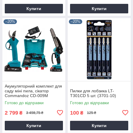
Купити
Купити
–20%
–20%
Акумуляторний комплект для
саду міні пила, сікатор
Пилки для лобзика LT-
Commandoz CD-009M
T301CD 5 шт. (3701-10)
Готово до відправки
Готово до відправки
2 799
100
₴
₴
3 498,75 ₴
125 ₴
Купити
Купити