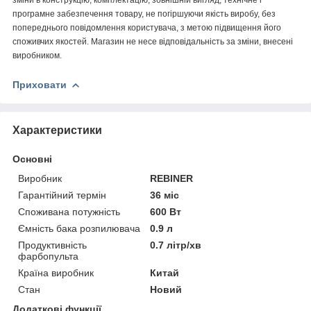
програмне забезпечення товару, не погіршуючи якість виробу, без
попереднього повідомлення користувача, з метою підвищення його
споживчих якостей. Магазин не несе відповідальність за зміни, внесені
виробником.
Приховати
Характеристики
Основні
Виробник
REBINER
Гарантійний термін
36 міс
Споживана потужність
600 Вт
Ємність бака розпилювача
0.9 л
Продуктивність
0.7 літр/хв
фарбопульта
Країна виробник
Китай
Стан
Новий
Додаткові функції