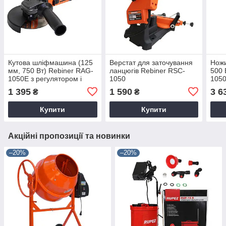
Кутова шліфмашина (125
Верстат для заточування
Ножи
мм, 750 Вт) Rebiner RAG-
ланцюгів Rebiner RSC-
500 
1050E з регулятором і
1050
105
стабілізацією обертів
1 395
1 590
3 6
₴
₴
Купити
Купити
Акційні пропозиції та новинки
–20%
–20%