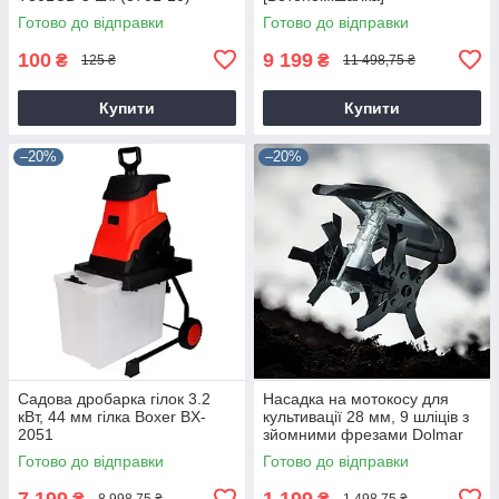
Готово до відправки
Готово до відправки
100
9 199
₴
₴
125 ₴
11 498,75 ₴
Купити
Купити
–20%
–20%
Садова дробарка гілок 3.2
Насадка на мотокосу для
кВт, 44 мм гілка Boxer BX-
культивації 28 мм, 9 шліців з
2051
зйомними фрезами Dolmar
9T28
Готово до відправки
Готово до відправки
7 199
1 199