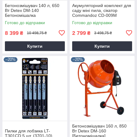
Бетонозмішувач 140 л, 650
Акумуляторний комплект для
Вт Detex DM-140
саду міні пила, сікатор
Бетономішалка
Commandoz CD-009M
Готово до відправки
Готово до відправки
8 399
2 799
₴
₴
10 498,75 ₴
3 498,75 ₴
Купити
Купити
–20%
–20%
Бетонозмішувач 160 л, 850
Пилки для лобзика LT-
Вт Detex DM-160
T301CD 5 шт. (3701-10)
[Бетономішалка]