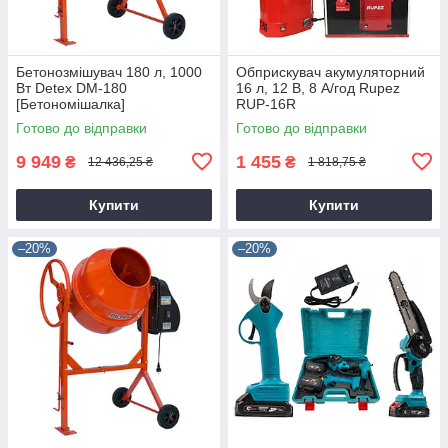
Бетонозмішувач 180 л, 1000
Обприскувач акумуляторний
Вт Detex DM-180
16 л, 12 В, 8 А/год Rupez
[Бетономішалка]
RUP-16R
Готово до відправки
Готово до відправки
9 949
1 455
₴
₴
12 436,25 ₴
1 818,75 ₴
Купити
Купити
–20%
–20%