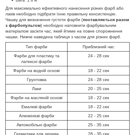
Для максимально ефективного нанесення різних фарб або
лаків необхідно підібрати їхню правильну консистенцію.
Чашку для визначення густоти фарби (
поставляється разом
з фарбопультом
) необхідно наповнити фарбувальним
матеріалом засікти час, який йтиме на повне спорожнення
чашки. Нижче наведена таблиця з часом для різних фарб.
Тип фарби
Приблизний час
Фарби для пластику та
24 - 28 сек
латексні фарби
Фарби на водній основі
18 - 22 сек
Грунтовка
24 - 28 сек
Лаки
20 - 25 сек
Фарби на масляній основі
18 - 22 сек
Емалеві фарби
18 - 22 сек
Алюмінієві фарби
22 - 25 сек
Автомобільні фарби
25 - 35 сек
Герметики для дерева
28 - 35 сек