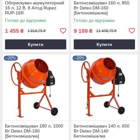
Обприскувач акумуляторний
Бетонозмішувач 160 л, 850
16 л, 12 В, 8 А/год Rupez
Вт Detex DM-160
RUP-16R
[Бетономішалка]
Готово до відправки
Готово до відправки
1 455
9 199
₴
₴
1 818,75 ₴
11 498,75 ₴
Купити
Купити
–20%
–20%
Бетонозмішувач 180 л, 1000
Бетонозмішувач 140 л, 650
Вт Detex DM-180
Вт Detex DM-140
[Бетономішалка]
Бетономішалка