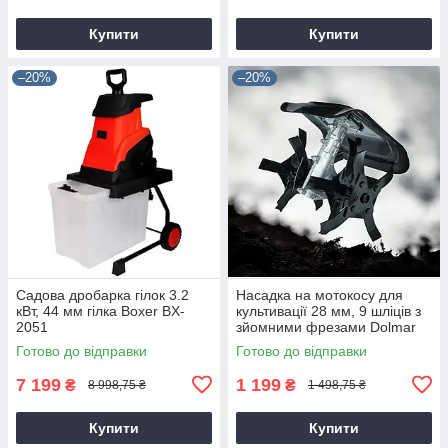
Купити
Купити
–20%
–20%
Садова дробарка гілок 3.2
Насадка на мотокосу для
кВт, 44 мм гілка Boxer BX-
культивації 28 мм, 9 шліців з
2051
зйомними фрезами Dolmar
9T28
Готово до відправки
Готово до відправки
7 199
1 199
₴
₴
8 998,75 ₴
1 498,75 ₴
Купити
Купити