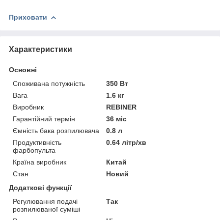
Приховати
Характеристики
Основні
Споживана потужність
350 Вт
Вага
1.6 кг
Виробник
REBINER
Гарантійний термін
36 міс
Ємність бака розпилювача
0.8 л
Продуктивність
0.64 літр/хв
фарбопульта
Країна виробник
Китай
Стан
Новий
Додаткові функції
Регулювання подачі
Так
розпилюваної суміші