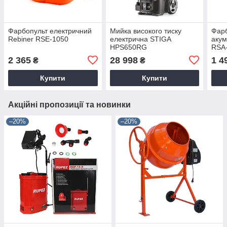
Фарбопульт електричний
Мийка високого тиску
Фар
Rebiner RSE-1050
електрична STIGA
акум
HPS650RG
RSA-
2 365
28 998
1 4
₴
₴
Купити
Купити
Акційні пропозиції та новинки
–20%
–20%