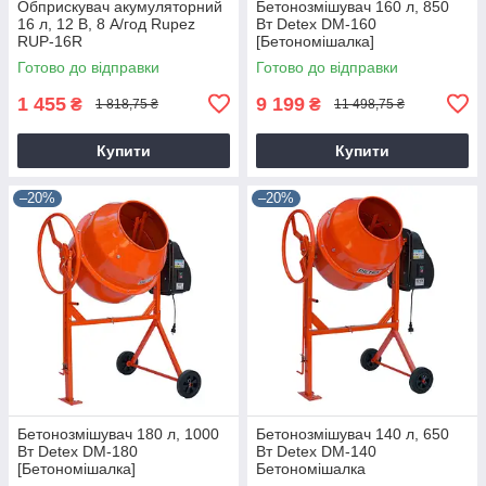
Обприскувач акумуляторний
Бетонозмішувач 160 л, 850
16 л, 12 В, 8 А/год Rupez
Вт Detex DM-160
RUP-16R
[Бетономішалка]
Готово до відправки
Готово до відправки
1 455
9 199
₴
₴
1 818,75 ₴
11 498,75 ₴
Купити
Купити
–20%
–20%
Бетонозмішувач 180 л, 1000
Бетонозмішувач 140 л, 650
Вт Detex DM-180
Вт Detex DM-140
[Бетономішалка]
Бетономішалка