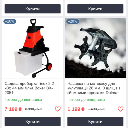
Купити
Купити
–20%
–20%
Садова дробарка гілок 3.2
Насадка на мотокосу для
кВт, 44 мм гілка Boxer BX-
культивації 28 мм, 9 шліців з
2051
зйомними фрезами Dolmar
9T28
Готово до відправки
Готово до відправки
7 199
1 199
₴
₴
8 998,75 ₴
1 498,75 ₴
Купити
Купити