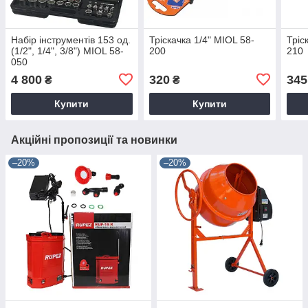
Набір інструментів 153 од.
Тріскачка 1/4" MIOL 58-
Тріс
(1/2", 1/4", 3/8") MIOL 58-
200
210
050
4 800
320
345
₴
₴
Купити
Купити
Акційні пропозиції та новинки
–20%
–20%