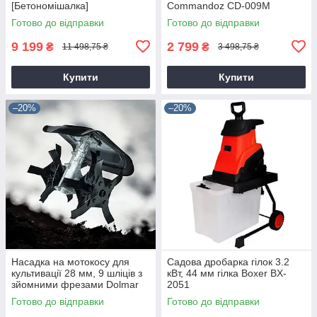
[Бетономішалка]
Commandoz CD-009M
Готово до відправки
Готово до відправки
9 199
2 799
₴
₴
11 498,75 ₴
3 498,75 ₴
Купити
Купити
–20%
–20%
Насадка на мотокосу для
Садова дробарка гілок 3.2
культивації 28 мм, 9 шліців з
кВт, 44 мм гілка Boxer BX-
зйомними фрезами Dolmar
2051
9T28
Готово до відправки
Готово до відправки