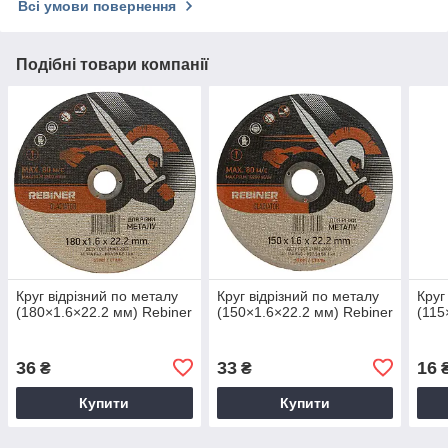
Всі умови повернення
Подібні товари компанії
Круг відрізний по металу
Круг відрізний по металу
Круг
(180×1.6×22.2 мм) Rebiner
(150×1.6×22.2 мм) Rebiner
(115
36
33
16
₴
₴
Купити
Купити