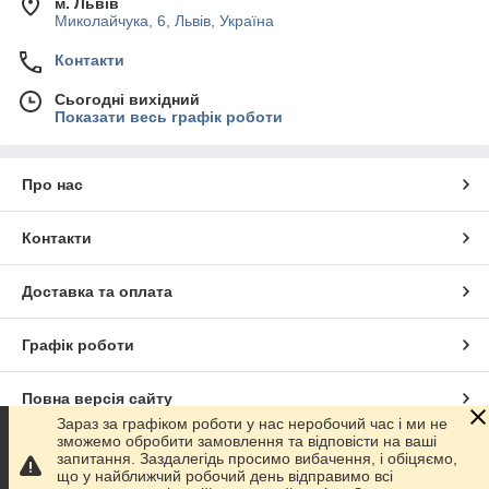
м. Львів
Миколайчука, 6, Львів, Україна
Контакти
Сьогодні вихідний
Показати весь графік роботи
Про нас
Контакти
Доставка та оплата
Графік роботи
Повна версія сайту
Зараз за графіком роботи у нас неробочий час і ми не
зможемо обробити замовлення та відповісти на ваші
Сайт створено на маркетплейсі
Prom.ua
запитання. Заздалегідь просимо вибачення, і обіцяємо,
що у найближчий робочий день відправимо всі