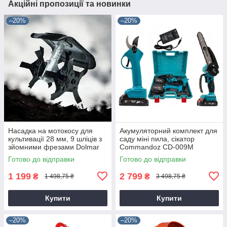
Акційні пропозиції та новинки
–20%
–20%
Насадка на мотокосу для
Акумуляторний комплект для
культивації 28 мм, 9 шліців з
саду міні пила, сікатор
зйомними фрезами Dolmar
Commandoz CD-009M
9T28
Готово до відправки
Готово до відправки
1 199
2 799
₴
₴
1 498,75 ₴
3 498,75 ₴
Купити
Купити
–20%
–20%