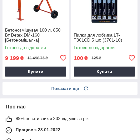
Бетонозмішувач 160 л, 850
Вт Detex DM-160
Пилки для лобзика LT-
[Бетономішалка]
T301CD 5 шт. (3701-10)
Готово до відправки
Готово до відправки
9 199
100
₴
₴
11 498,75 ₴
125 ₴
Купити
Купити
Показати ще
Про нас
99% позитивних з 232 відгуків за рік
Працює з 23.01.2022