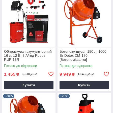
Обприскувач акумуляторний
Бетонозмішувач 180 л, 1000
16 л, 12 В, 8 А/год Rupez
Вт Detex DM-180
RUP-16R
[Бетономішалка]
Готово до відправки
Готово до відправки
1 455
9 949
₴
₴
1 818,75 ₴
12 436,25 ₴
Купити
Купити
–20%
–20%