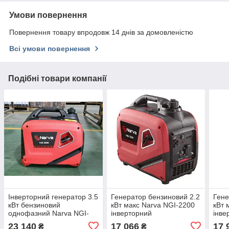
Умови повернення
Повернення товару впродовж 14 днів за домовленістю
Всі умови повернення
Подібні товари компанії
Інверторний генератор 3.5
Генератор бензиновий 2.2
Гене
кВт бензиновий
кВт макс Narva NGI-2200
кВт 
однофазний Narva NGI-
інверторний
інве
3500
23 140
17 066
17 
₴
₴