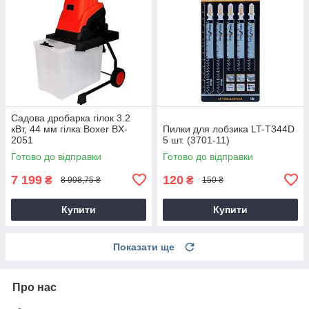
Садова дробарка гілок 3.2
кВт, 44 мм гілка Boxer BX-
Пилки для лобзика LT-T344D
2051
5 шт. (3701-11)
Готово до відправки
Готово до відправки
7 199
120
₴
₴
8 998,75 ₴
150 ₴
Купити
Купити
Показати ще
Про нас