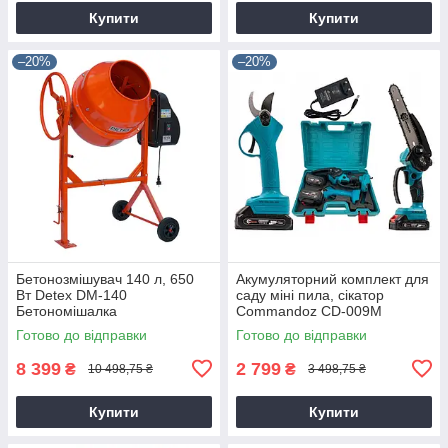
Купити
Купити
–20%
–20%
Бетонозмішувач 140 л, 650
Акумуляторний комплект для
Вт Detex DM-140
саду міні пила, сікатор
Бетономішалка
Commandoz CD-009M
Готово до відправки
Готово до відправки
8 399
2 799
₴
₴
10 498,75 ₴
3 498,75 ₴
Купити
Купити