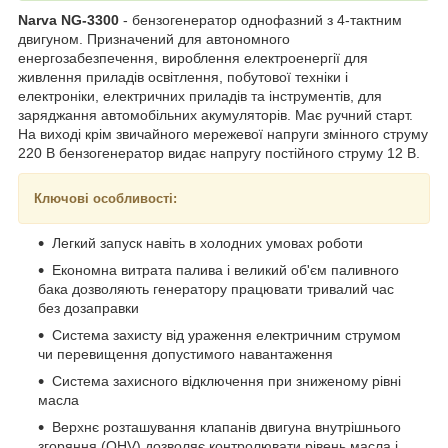
Narva NG-3300
- бензогенератор однофазний з 4-тактним
двигуном. Призначений для автономного
енергозабезпечення, вироблення електроенергії для
живлення приладів освітлення, побутової техніки і
електроніки, електричних приладів та інструментів, для
заряджання автомобільних акумуляторів. Має ручний старт.
На виході крім звичайного мережевої напруги змінного струму
220 В бензогенератор видає напругу постійного струму 12 В.
Ключові особливості:
Легкий запуск навіть в холодних умовах роботи
Економна витрата палива і великий об'єм паливного
бака дозволяють генератору працювати тривалий час
без дозаправки
Система захисту від ураження електричним струмом
чи перевищення допустимого навантаження
Система захисного відключення при зниженому рівні
масла
Верхнє розташування клапанів двигуна внутрішнього
згоряння (OHV) дозволяє контролювати рівень масла і