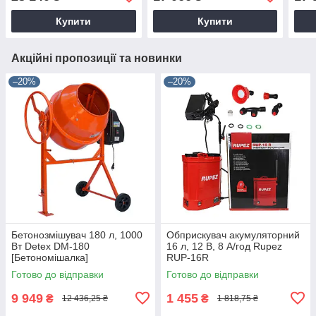
Купити
Купити
Акційні пропозиції та новинки
–20%
–20%
Бетонозмішувач 180 л, 1000
Обприскувач акумуляторний
Вт Detex DM-180
16 л, 12 В, 8 А/год Rupez
[Бетономішалка]
RUP-16R
Готово до відправки
Готово до відправки
9 949
1 455
₴
₴
12 436,25 ₴
1 818,75 ₴