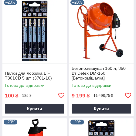
–20%
–20%
Бетонозмішувач 160 л, 850
Пилки для лобзика LT-
Вт Detex DM-160
T301CD 5 шт. (3701-10)
[Бетономішалка]
Готово до відправки
Готово до відправки
100
9 199
₴
₴
125 ₴
11 498,75 ₴
Купити
Купити
–20%
–20%