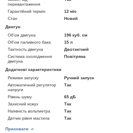
перевантаження
Гарантійний термін
12 міс
Стан
Новий
Двигун
Об'єм двигуна
196 куб. см
Об'єм паливного бака
15 л
Тактность двигуна
Двотактний
Система охолодження
Повітряна
двигуна
Додаткові характеристики
Режими запуску
Ручний запуск
Автоматичний регулятор
Так
напруги
Рівень шуму
65 дБ
Захисний кожух
Так
Наявність вольтметра
Так
Датчик рівня мастила
Так
Приховати