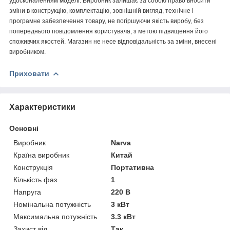
удосконаленням моделі. Виробник залишає за собою право вносити
зміни в конструкцію, комплектацію, зовнішній вигляд, технічне і
програмне забезпечення товару, не погіршуючи якість виробу, без
попереднього повідомлення користувача, з метою підвищення його
споживчих якостей. Магазин не несе відповідальність за зміни, внесені
виробником.
Приховати
Характеристики
Основні
Виробник
Narva
Країна виробник
Китай
Конструкція
Портативна
Кількість фаз
1
Напруга
220 В
Номінальна потужність
3 кВт
Максимальна потужність
3.3 кВт
Захист від
Так