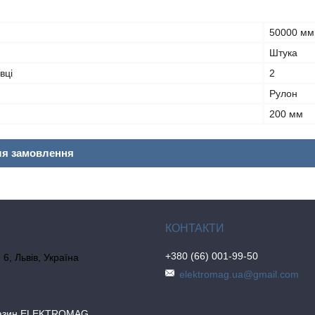
50000 мм
Штука
вці
2
Рулон
200 мм
ля замовлення
+380 (66) 001-99-50
6, Львів, Україна
elektromag.ua@gmail.com
газин ELEKTROMAG