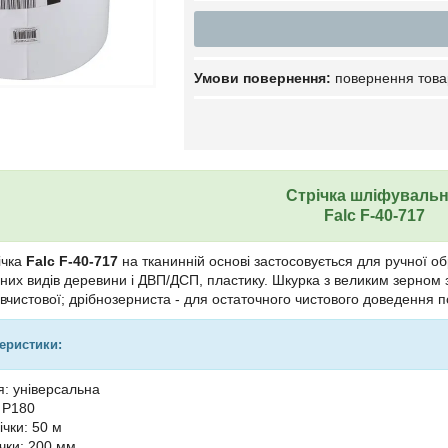
повернення това
Стрічка шліфуваль
Falc F-40-717
ічка
Falc F-40-717
на тканинній основі застосовується для ручної 
ізних видів деревини і ДВП/ДСП, пластику. Шкурка з великим зерном 
івчистової; дрібнозерниста - для остаточного чистового доведення п
теристики:
: універсальна
: P180
ічки: 50 м
чки: 200 мм