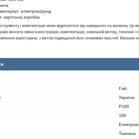
нина
матеріал: електрокорунд
и: картонна коробка
інструменту і комплектація може відрізнятися від наведеного на малюнку. Це
аво вносити зміни в конструкцію, комплектацію, зовнішній вигляд, технічне і 
млення користувача, з метою підвищення його споживчих якостей. Магазин не 
ки
Falc
к
Україна
P180
180
Електрок
Тканина