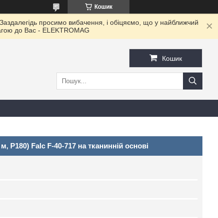
Кошик
 Заздалегідь просимо вибачення, і обіцяємо, що у найближчий
овагою до Ваc - ELEKTROMAG
Кошик
, P180) Falc F-40-717 на тканинній основі