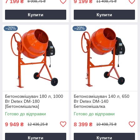
7 199
9 199
₴
₴
8 998,75 ₴
11 498,75 ₴
Купити
Купити
–20%
–20%
Бетонозмішувач 180 л, 1000
Бетонозмішувач 140 л, 650
Вт Detex DM-180
Вт Detex DM-140
[Бетономішалка]
Бетономішалка
Готово до відправки
Готово до відправки
9 949
8 399
₴
₴
12 436,25 ₴
10 498,75 ₴
Купити
Купити