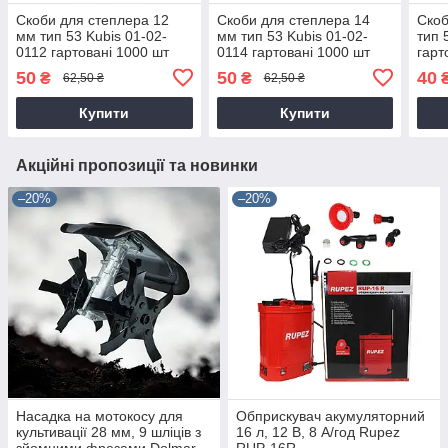
Скоби для степлера 12
Скоби для степлера 14
Скоб
мм тип 53 Kubis 01-02-
мм тип 53 Kubis 01-02-
тип 
0112 гартовані 1000 шт
0114 гартовані 1000 шт
гарт
50
50
40
₴
₴
62,50 ₴
62,50 ₴
Купити
Купити
Акційні пропозиції та новинки
–20%
–20%
Насадка на мотокосу для
Обприскувач акумуляторний
культивації 28 мм, 9 шліців з
16 л, 12 В, 8 А/год Rupez
зйомними фрезами Dolmar
RUP-16R