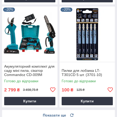
–20%
–20%
Акумуляторний комплект для
саду міні пила, сікатор
Пилки для лобзика LT-
Commandoz CD-009M
T301CD 5 шт. (3701-10)
Готово до відправки
Готово до відправки
2 799
100
₴
₴
3 498,75 ₴
125 ₴
Купити
Купити
Показати ще