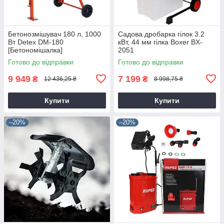
Бетонозмішувач 180 л, 1000
Садова дробарка гілок 3.2
Вт Detex DM-180
кВт, 44 мм гілка Boxer BX-
[Бетономішалка]
2051
Готово до відправки
Готово до відправки
9 949
7 199
₴
₴
12 436,25 ₴
8 998,75 ₴
Купити
Купити
–20%
–20%