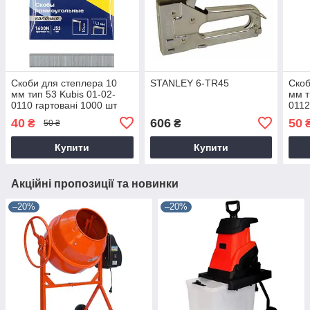
Скоби для степлера 10
STANLEY 6-TR45
Скоб
мм тип 53 Kubis 01-02-
мм т
0110 гартовані 1000 шт
0112
40
606
50
₴
₴
50 ₴
Купити
Купити
Акційні пропозиції та новинки
–20%
–20%