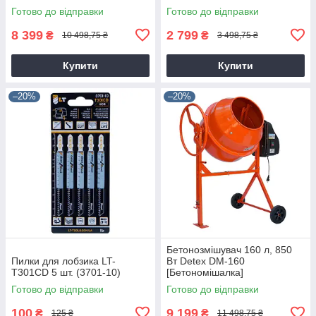
Готово до відправки
Готово до відправки
8 399
2 799
₴
₴
10 498,75 ₴
3 498,75 ₴
Купити
Купити
–20%
–20%
Бетонозмішувач 160 л, 850
Пилки для лобзика LT-
Вт Detex DM-160
T301CD 5 шт. (3701-10)
[Бетономішалка]
Готово до відправки
Готово до відправки
100
9 199
₴
₴
125 ₴
11 498,75 ₴