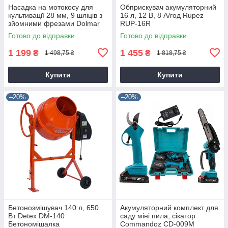
Насадка на мотокосу для
Обприскувач акумуляторний
культивації 28 мм, 9 шліців з
16 л, 12 В, 8 А/год Rupez
зйомними фрезами Dolmar
RUP-16R
9T28
Готово до відправки
Готово до відправки
1 199
1 455
₴
₴
1 498,75 ₴
1 818,75 ₴
Купити
Купити
–20%
–20%
Бетонозмішувач 140 л, 650
Акумуляторний комплект для
Вт Detex DM-140
саду міні пила, сікатор
Бетономішалка
Commandoz CD-009M