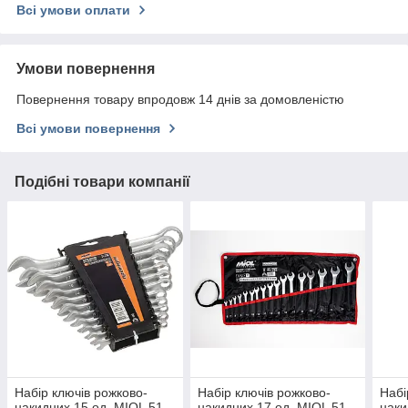
Всі умови оплати
Умови повернення
Повернення товару впродовж 14 днів за домовленістю
Всі умови повернення
Подібні товари компанії
Набір ключів рожково-
Набір ключів рожково-
Набі
накидних 15 од. MIOL 51-
накидних 17 од. MIOL 51-
наки