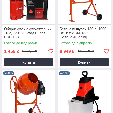
Обприскувач акумуляторний
Бетонозмішувач 180 л, 1000
16 л, 12 В, 8 А/год Rupez
Вт Detex DM-180
RUP-16R
[Бетономішалка]
Готово до відправки
Готово до відправки
1 455
9 949
₴
₴
1 818,75 ₴
12 436,25 ₴
Купити
Купити
–20%
–20%