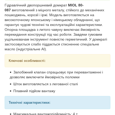
Гідравлічний двопоршневий домкрат
MIOL 80-
087
виготовлений з міцного металу, стійкого до механічних
пошкоджень, корозії і іржі. Модель виготовляється на
високоточному японському і німецькому обладнанні, що
гарантує чудові технічні та експлуатаційні характеристики.
Опорна площадка з литого чавуну виключає ймовірність
перекидання конструкції під час роботи. Завдяки гумовим
ущільнювачам інструмент повністю герметичний. У домкраті
застосовується слабо піддається стисненню спеціальне
масло (індустріальне АІ).
Ключові особливості:
Запобіжний клапан спрацьовує при перевантаженні і
дозволяє виключити ймовірність поломки
Шток виготовляється з легованої сталі
Плавний підйом вантажу
Технічні характеристики:
Максимальна вантажопідйомність: 4 т