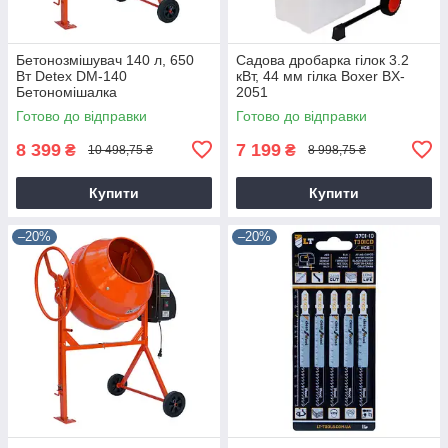
Бетонозмішувач 140 л, 650
Садова дробарка гілок 3.2
Вт Detex DM-140
кВт, 44 мм гілка Boxer BX-
Бетономішалка
2051
Готово до відправки
Готово до відправки
8 399
7 199
₴
₴
10 498,75 ₴
8 998,75 ₴
Купити
Купити
–20%
–20%