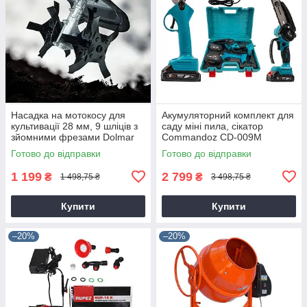
Насадка на мотокосу для
Акумуляторний комплект для
культивації 28 мм, 9 шліців з
саду міні пила, сікатор
зйомними фрезами Dolmar
Commandoz CD-009M
9T28
Готово до відправки
Готово до відправки
1 199
2 799
₴
₴
1 498,75 ₴
3 498,75 ₴
Купити
Купити
–20%
–20%