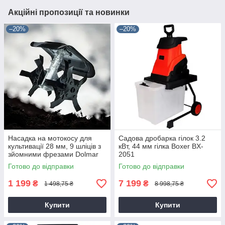
Акційні пропозиції та новинки
–20%
–20%
Насадка на мотокосу для
Садова дробарка гілок 3.2
культивації 28 мм, 9 шліців з
кВт, 44 мм гілка Boxer BX-
зйомними фрезами Dolmar
2051
9T28
Готово до відправки
Готово до відправки
1 199
7 199
₴
₴
1 498,75 ₴
8 998,75 ₴
Купити
Купити