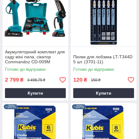
Акумуляторний комплект для
саду міні пила, сікатор
Пилки для лобзика LT-T344D
Commandoz CD-009M
5 шт. (3701-11)
Готово до відправки
Готово до відправки
2 799
120
₴
₴
3 498,75 ₴
150 ₴
Купити
Купити
–20%
–20%