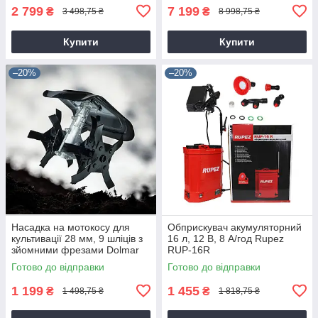
2 799
7 199
₴
₴
3 498,75 ₴
8 998,75 ₴
Купити
Купити
–20%
–20%
Насадка на мотокосу для
Обприскувач акумуляторний
культивації 28 мм, 9 шліців з
16 л, 12 В, 8 А/год Rupez
зйомними фрезами Dolmar
RUP-16R
9T28
Готово до відправки
Готово до відправки
1 199
1 455
₴
₴
1 498,75 ₴
1 818,75 ₴