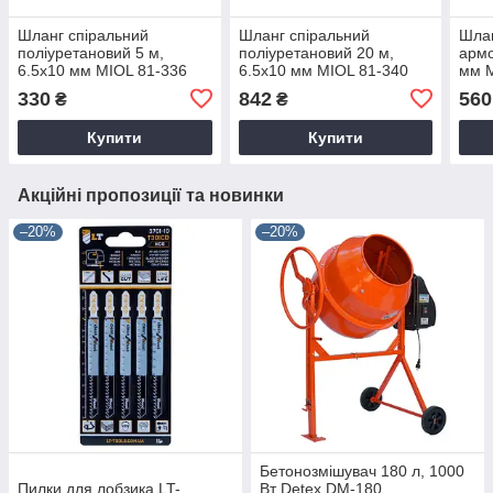
Шланг спіральний
Шланг спіральний
Шлан
поліуретановий 5 м,
поліуретановий 20 м,
армо
6.5х10 мм MIOL 81-336
6.5х10 мм MIOL 81-340
мм M
330
842
560
₴
₴
Купити
Купити
Акційні пропозиції та новинки
–20%
–20%
Бетонозмішувач 180 л, 1000
Пилки для лобзика LT-
Вт Detex DM-180