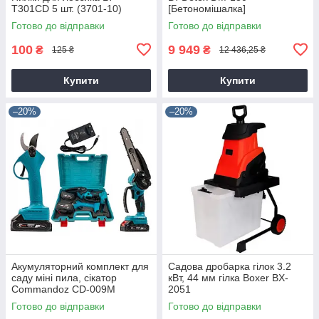
T301CD 5 шт. (3701-10)
[Бетономішалка]
Готово до відправки
Готово до відправки
100
9 949
₴
₴
125 ₴
12 436,25 ₴
Купити
Купити
–20%
–20%
Акумуляторний комплект для
Садова дробарка гілок 3.2
саду міні пила, сікатор
кВт, 44 мм гілка Boxer BX-
Commandoz CD-009M
2051
Готово до відправки
Готово до відправки