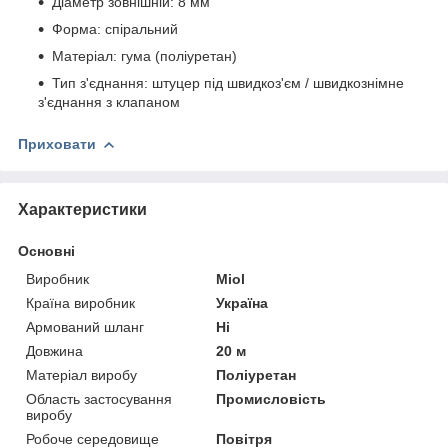
Діаметр зовнішній: 8 мм
Форма: спіральний
Матеріал: гума (поліуретан)
Тип з'єднання: штуцер під швидкоз'єм / швидкознімне
з'єднання з клапаном
Приховати
Характеристики
Основні
Виробник
Miol
Країна виробник
Україна
Армований шланг
Ні
Довжина
20 м
Матеріал виробу
Поліуретан
Область застосування
Промисловість
виробу
Робоче середовище
Повітря