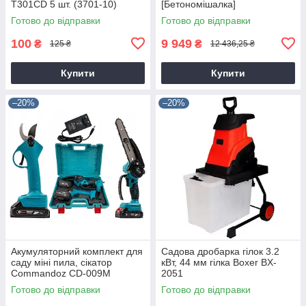
T301CD 5 шт. (3701-10)
[Бетономішалка]
Готово до відправки
Готово до відправки
100
9 949
₴
₴
125 ₴
12 436,25 ₴
Купити
Купити
–20%
–20%
Акумуляторний комплект для
Садова дробарка гілок 3.2
саду міні пила, сікатор
кВт, 44 мм гілка Boxer BX-
Commandoz CD-009M
2051
Готово до відправки
Готово до відправки