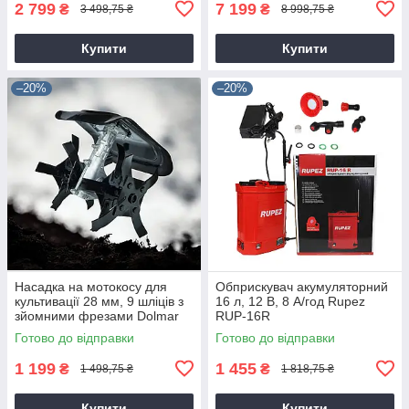
2 799
7 199
₴
₴
3 498,75 ₴
8 998,75 ₴
Купити
Купити
–20%
–20%
Насадка на мотокосу для
Обприскувач акумуляторний
культивації 28 мм, 9 шліців з
16 л, 12 В, 8 А/год Rupez
зйомними фрезами Dolmar
RUP-16R
9T28
Готово до відправки
Готово до відправки
1 199
1 455
₴
₴
1 498,75 ₴
1 818,75 ₴
Купити
Купити