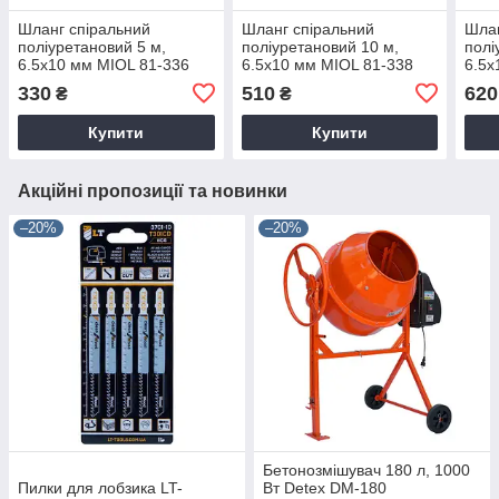
Шланг спіральний
Шланг спіральний
Шлан
поліуретановий 5 м,
поліуретановий 10 м,
полі
6.5х10 мм MIOL 81-336
6.5х10 мм MIOL 81-338
6.5х
330
510
620
₴
₴
Купити
Купити
Акційні пропозиції та новинки
–20%
–20%
Бетонозмішувач 180 л, 1000
Пилки для лобзика LT-
Вт Detex DM-180