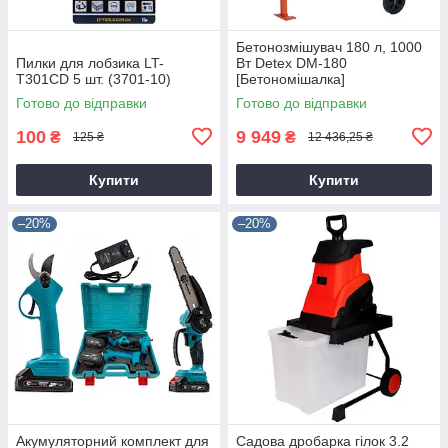
Бетонозмішувач 180 л, 1000
Пилки для лобзика LT-
Вт Detex DM-180
T301CD 5 шт. (3701-10)
[Бетономішалка]
Готово до відправки
Готово до відправки
100
9 949
₴
₴
125 ₴
12 436,25 ₴
Купити
Купити
–20%
–20%
Акумуляторний комплект для
Садова дробарка гілок 3.2