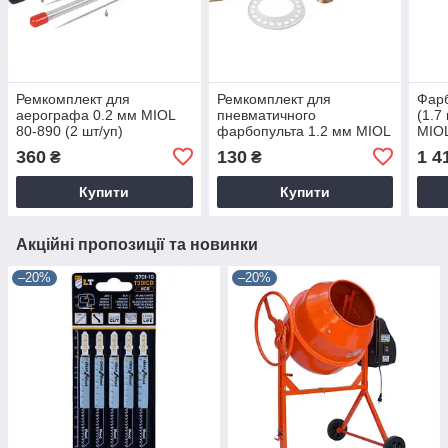
Ремкомплект для
Ремкомплект для
Фарб
аерографа 0.2 мм MIOL
пневматичного
(1.7
80-890 (2 шт/уп)
фарбопульта 1.2 мм MIOL
MIOL
80-960
360
130
1 4
₴
₴
Купити
Купити
Акційні пропозиції та новинки
–20%
–20%