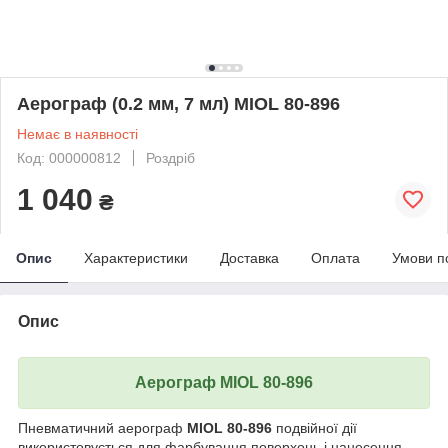
Аерограф (0.2 мм, 7 мл) MIOL 80-896
Немає в наявності
Код: 000000812
Роздріб
1 040
₴
Опис
Характеристики
Доставка
Оплата
Умови п
Опис
Аерограф MIOL 80-896
Пневматичний аерограф
MIOL 80-896
подвійної дії
використовується для фарбування поверхонь і нанесення