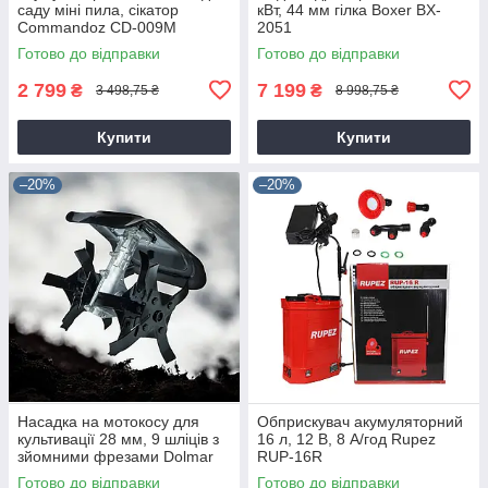
саду міні пила, сікатор
кВт, 44 мм гілка Boxer BX-
Commandoz CD-009M
2051
Готово до відправки
Готово до відправки
2 799
7 199
₴
₴
3 498,75 ₴
8 998,75 ₴
Купити
Купити
–20%
–20%
Насадка на мотокосу для
Обприскувач акумуляторний
культивації 28 мм, 9 шліців з
16 л, 12 В, 8 А/год Rupez
зйомними фрезами Dolmar
RUP-16R
9T28
Готово до відправки
Готово до відправки