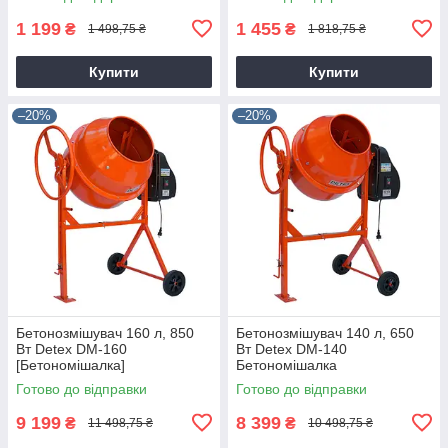
1 199
1 455
₴
₴
1 498,75 ₴
1 818,75 ₴
Купити
Купити
–20%
–20%
Бетонозмішувач 160 л, 850
Бетонозмішувач 140 л, 650
Вт Detex DM-160
Вт Detex DM-140
[Бетономішалка]
Бетономішалка
Готово до відправки
Готово до відправки
9 199
8 399
₴
₴
11 498,75 ₴
10 498,75 ₴