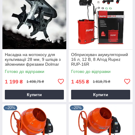
Насадка на мотокосу для
Обприскувач акумуляторний
культивації 28 мм, 9 шліців з
16 л, 12 В, 8 А/год Rupez
зйомними фрезами Dolmar
RUP-16R
9T28
Готово до відправки
Готово до відправки
1 199
1 455
₴
₴
1 498,75 ₴
1 818,75 ₴
Купити
Купити
–20%
–20%