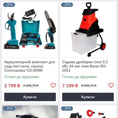
–20%
–20%
Акумуляторний комплект для
Садова дробарка гілок 3.2
саду міні пила, сікатор
кВт, 44 мм гілка Boxer BX-
Commandoz CD-009M
2051
Готово до відправки
Готово до відправки
2 799
7 199
₴
₴
3 498,75 ₴
8 998,75 ₴
Купити
Купити
–20%
–20%