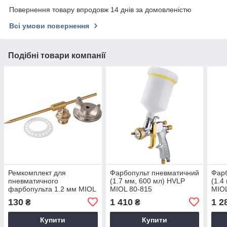
Повернення товару впродовж 14 днів за домовленістю
Всі умови повернення
Подібні товари компанії
Ремкомплект для
Фарбопульт пневматичний
Фарб
пневматичного
(1.7 мм, 600 мл) HVLP
(1.4
фарбопульта 1.2 мм MIOL
MIOL 80-815
MIOL
80-960
130
1 410
1 2
₴
₴
Купити
Купити