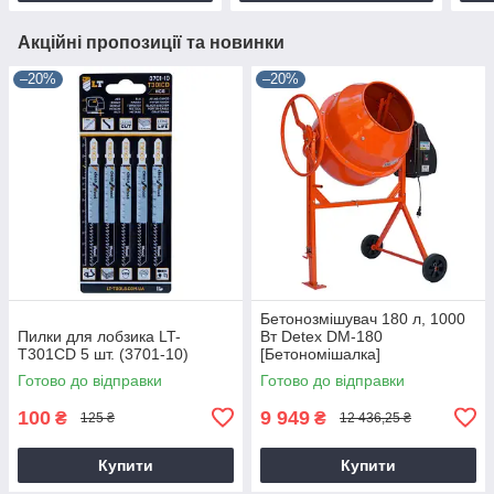
Акційні пропозиції та новинки
–20%
–20%
Бетонозмішувач 180 л, 1000
Пилки для лобзика LT-
Вт Detex DM-180
T301CD 5 шт. (3701-10)
[Бетономішалка]
Готово до відправки
Готово до відправки
100
9 949
₴
₴
125 ₴
12 436,25 ₴
Купити
Купити