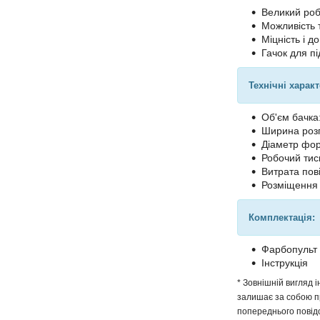
Великий роб
Можливість 
Міцність і до
Гачок для пі
Технічні харак
Об'єм бачка
Ширина розп
Діаметр фор
Робочий тиск
Витрата пові
Розміщення 
Комплектація:
Фарбопульт
Інструкція
* Зовнішній вигляд 
залишає за собою пр
попереднього повідо