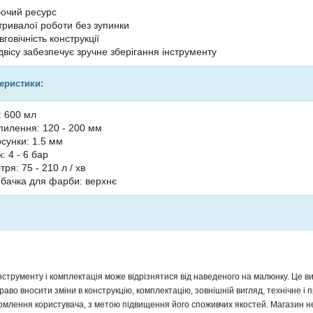
очий ресурс
тривалої роботи без зупинки
вговічність конструкції
двісу забезпечує зручне зберігання інструменту
теристики:
: 600 мл
илення: 120 - 200 мм
сунки: 1.5 мм
: 4 - 6 бар
тря: 75 - 210 л / хв
бачка для фарби: верхнє
інструменту і комплектація може відрізнятися від наведеного на малюнку. Це
аво вносити зміни в конструкцію, комплектацію, зовнішній вигляд, технічне і 
млення користувача, з метою підвищення його споживчих якостей. Магазин не 