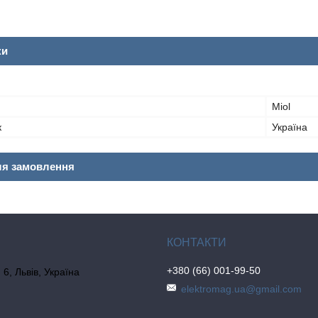
ки
Miol
к
Україна
ля замовлення
+380 (66) 001-99-50
6, Львів, Україна
elektromag.ua@gmail.com