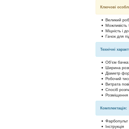
Ключові особл
Великий роб
Можливість 
Міцність і до
Гачок для пі
Технічні харак
Об'єм бачка
Ширина роз
Діаметр фор
Робочий тиск
Витрата пові
Спосіб роз
Розміщення 
Комплектація:
Фарбопульт
Інструкція