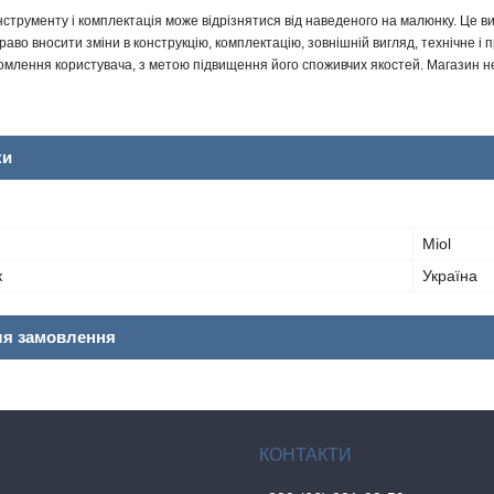
інструменту і комплектація може відрізнятися від наведеного на малюнку. Це
аво вносити зміни в конструкцію, комплектацію, зовнішній вигляд, технічне і 
млення користувача, з метою підвищення його споживчих якостей. Магазин не 
ки
Miol
к
Україна
ля замовлення