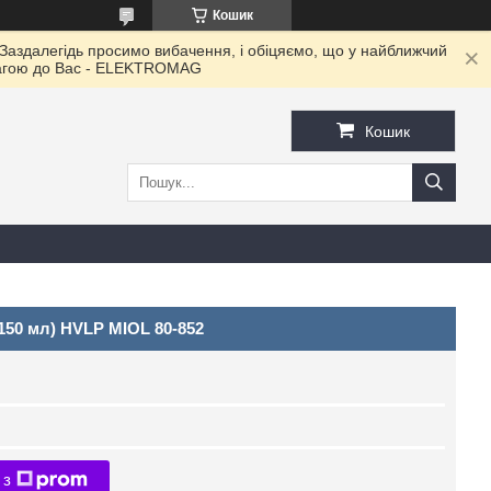
Кошик
 Заздалегідь просимо вибачення, і обіцяємо, що у найближчий
овагою до Ваc - ELEKTROMAG
Кошик
150 мл) HVLP MIOL 80-852
 з