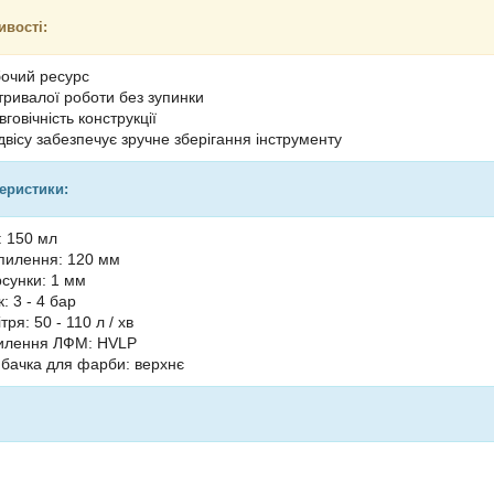
ивості:
очий ресурс
тривалої роботи без зупинки
вговічність конструкції
двісу забезпечує зручне зберігання інструменту
теристики:
: 150 мл
пилення: 120 мм
сунки: 1 мм
: 3 - 4 бар
тря: 50 - 110 л / хв
пилення ЛФМ: HVLP
бачка для фарби: верхнє