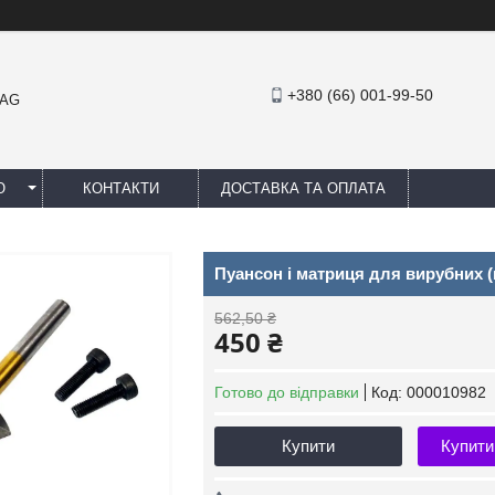
+380 (66) 001-99-50
MAG
Ю
КОНТАКТИ
ДОСТАВКА ТА ОПЛАТА
Пуансон і матриця для вирубних 
562,50 ₴
450 ₴
Готово до відправки
Код:
000010982
Купити
Купити