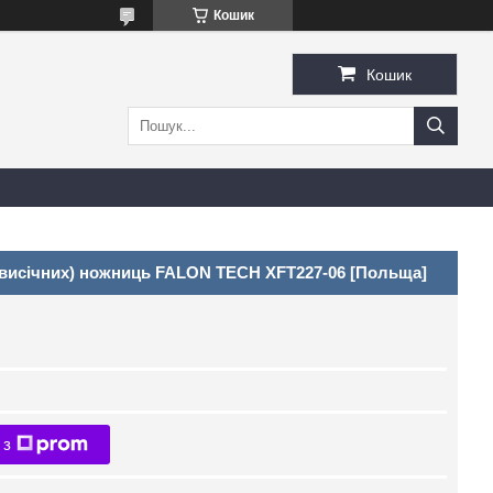
Кошик
Кошик
(висічних) ножниць FALON TECH XFT227-06 [Польща]
 з