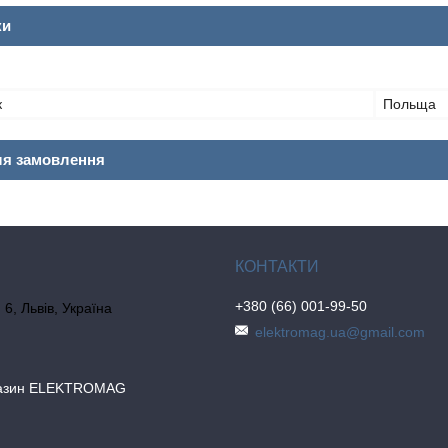
ки
к
Польща
ля замовлення
+380 (66) 001-99-50
6, Львів, Україна
elektromag.ua@gmail.com
газин ELEKTROMAG