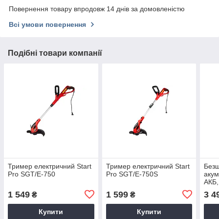
Повернення товару впродовж 14 днів за домовленістю
Всі умови повернення
Подібні товари компанії
Тример електричний Start
Тример електричний Start
Безщ
Pro SGT/E-750
Pro SGT/E-750S
акум
АКБ,
RGTA
1 549
1 599
3 4
₴
₴
Купити
Купити