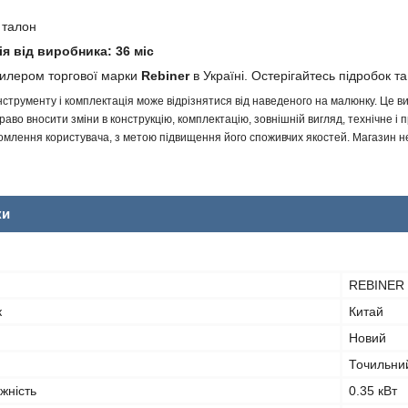
 талон
ія від виробника: 36 міс
дилером торгової марки
Rebiner
в Україні. Остерігайтесь підробок та
інструменту і комплектація може відрізнятися від наведеного на малюнку. Це
аво вносити зміни в конструкцію, комплектацію, зовнішній вигляд, технічне і 
млення користувача, з метою підвищення його споживчих якостей. Магазин не 
ки
REBINER
к
Китай
Новий
Точильни
жність
0.35 кВт