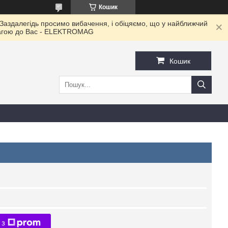
Кошик
 Заздалегідь просимо вибачення, і обіцяємо, що у найближчий
овагою до Ваc - ELEKTROMAG
Кошик
 з