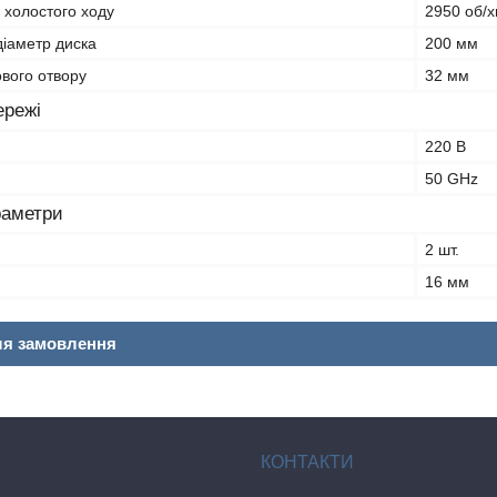
в холостого ходу
2950 об/х
іаметр диска
200 мм
вого отвору
32 мм
ережі
220 В
50 GHz
раметри
2 шт.
16 мм
ля замовлення