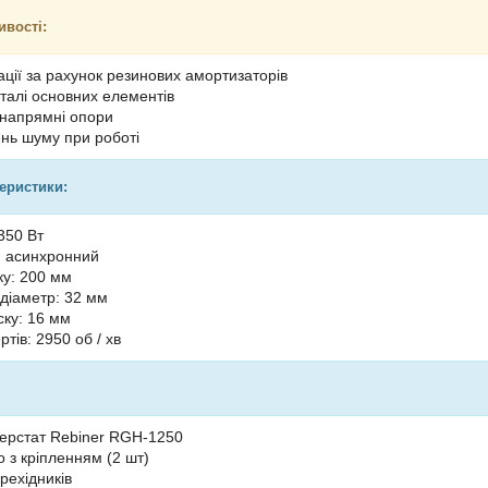
ивості:
ації за рахунок резинових амортизаторів
еталі основних елементів
 напрямні опори
ень шуму при роботі
теристики:
350 Вт
: асинхронний
ку: 200 мм
діаметр: 32 мм
ку: 16 мм
ртів: 2950 об / хв
ерстат Rebiner RGH-1250
о з кріпленням (2 шт)
рехідників