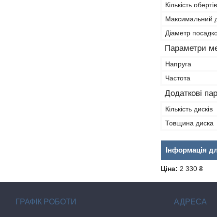
Кількість оберті
Максимальний д
Діаметр посадко
Параметри м
Напруга
Частота
Додаткові па
Кількість дисків
Товщина диска
Інформація д
Ціна:
2 330 ₴
ГРАФІК РОБОТИ