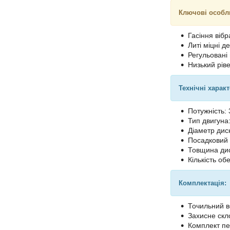
Ключові особл
Гасіння вібр
Литі міцні д
Регульовані
Низький рів
Технічні харак
Потужність: 
Тип двигуна
Діаметр дис
Посадковий 
Товщина дис
Кількість обе
Комплектація:
Точильний в
Захисне скл
Комплект пе