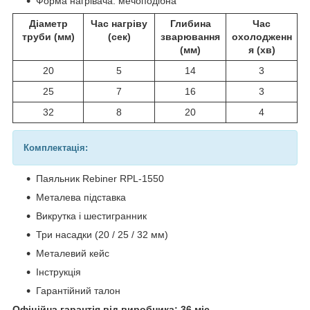
Форма нагрівача: мечоподібна
Діаметр
Час нагріву
Глибина
Час
труби (мм)
(сек)
зварювання
охолодженн
(мм)
я (хв)
20
5
14
3
25
7
16
3
32
8
20
4
Комплектація:
Паяльник Rebiner RPL-1550
Металева підставка
Викрутка і шестигранник
Три насадки (20 / 25 / 32 мм)
Металевий кейс
Інструкція
Гарантійний талон
Офіційна гарантія від виробника: 36 міс.