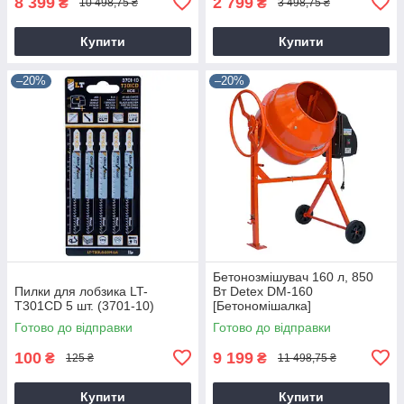
8 399
2 799
₴
₴
10 498,75 ₴
3 498,75 ₴
Купити
Купити
–20%
–20%
Бетонозмішувач 160 л, 850
Пилки для лобзика LT-
Вт Detex DM-160
T301CD 5 шт. (3701-10)
[Бетономішалка]
Готово до відправки
Готово до відправки
100
9 199
₴
₴
125 ₴
11 498,75 ₴
Купити
Купити