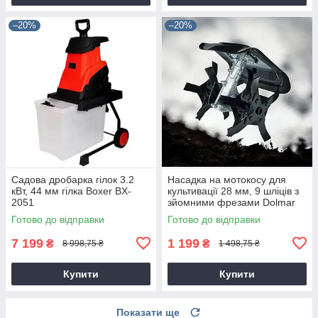
–20%
–20%
Садова дробарка гілок 3.2
Насадка на мотокосу для
кВт, 44 мм гілка Boxer BX-
культивації 28 мм, 9 шліців з
2051
зйомними фрезами Dolmar
9T28
Готово до відправки
Готово до відправки
7 199
1 199
₴
₴
8 998,75 ₴
1 498,75 ₴
Купити
Купити
Показати ще