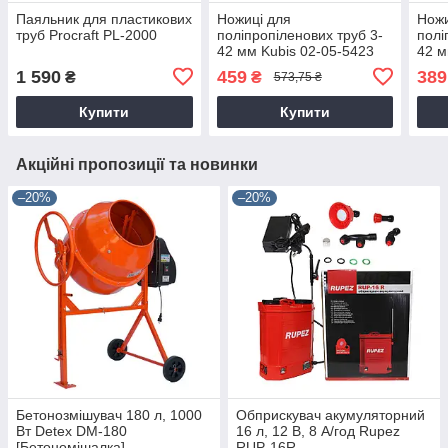
Паяльник для пластикових
Ножиці для
Ножи
труб Procraft PL-2000
поліпропіленових труб 3-
полі
42 мм Kubis 02-05-5423
42 м
1 590
459
389
₴
₴
573,75 ₴
Купити
Купити
Акційні пропозиції та новинки
–20%
–20%
Бетонозмішувач 180 л, 1000
Обприскувач акумуляторний
Вт Detex DM-180
16 л, 12 В, 8 А/год Rupez
[Бетономішалка]
RUP-16R