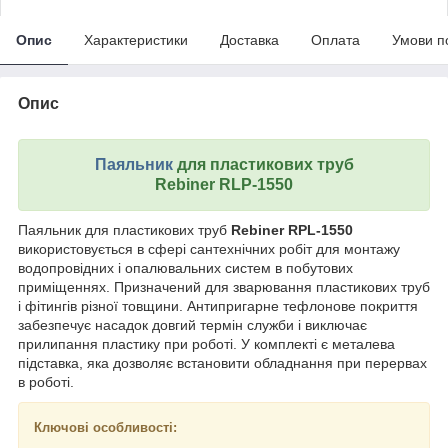
Опис
Характеристики
Доставка
Оплата
Умови п
Опис
Паяльник
для пластикових труб
Rebiner RLP-1550
Паяльник для пластикових труб
Rebiner RPL-1550
використовується в сфері сантехнічних робіт для монтажу
водопровідних і опалювальних систем в побутових
приміщеннях. Призначений для зварювання пластикових труб
і фітингів різної товщини. Антипригарне тефлонове покриття
забезпечує насадок довгий термін служби і виключає
прилипання пластику при роботі. У комплекті є металева
підставка, яка дозволяє встановити обладнання при перервах
в роботі.
Ключові особливості: