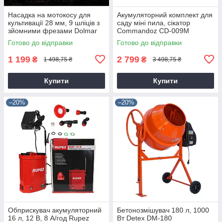
Насадка на мотокосу для
Акумуляторний комплект для
культивації 28 мм, 9 шліців з
саду міні пила, сікатор
зйомними фрезами Dolmar
Commandoz CD-009M
9T28
Готово до відправки
Готово до відправки
1 199
2 799
₴
₴
1 498,75 ₴
3 498,75 ₴
Купити
Купити
–20%
–20%
Обприскувач акумуляторний
Бетонозмішувач 180 л, 1000
16 л, 12 В, 8 А/год Rupez
Вт Detex DM-180