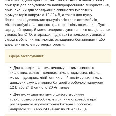
пристрій для побутового та напівпрофесійного використання,
призначений для заряджання свинцевих кислотних
акумуляторів напругою 12 / 24 В, а також для пуску
бензинових і дизельних двигунів всіх типів автомобілів,
мікроавтобусів, вантажівок, тракторів і сільгоспмашин. Пуско-
зарядний пристрій може використовуватися як в стаціонарних
умовах (на СТО, в гаражах і т.д.), так і в польових умовах в
складі мобільних комплексів, оснащених бензиновими або
дизельними електрогенераторами.
Сфера застосування:
Для зарядки в автоматичному режимі свинцево-
кислотних, залізо-нікелевих, нікель-кадмієвих, нікель-
метал-гідридних, літій-іонних, літій-полімерних, нікель-
цинкових акумуляторних батарей з робочою напругою
12 В або 24 В ємністю 20 Аг і вище
Для пуску двигуна внутрішнього згоряння
транспортного засобу електричним стартером при
розрядженою акумуляторної батареї з робочою
напругою 12 В або 24 В ємністю 20 Аг і вище