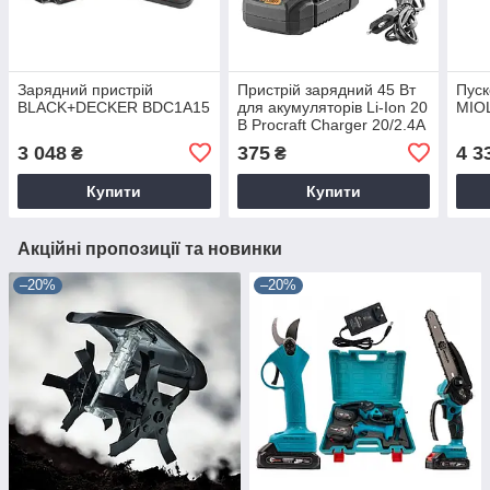
Зарядний пристрій
Пристрій зарядний 45 Вт
Пуск
BLACK+DECKER BDC1A15
для акумуляторів Li-Ion 20
MIOL
В Procraft Charger 20/2.4A
3 048
375
4 3
₴
₴
Купити
Купити
Акційні пропозиції та новинки
–20%
–20%