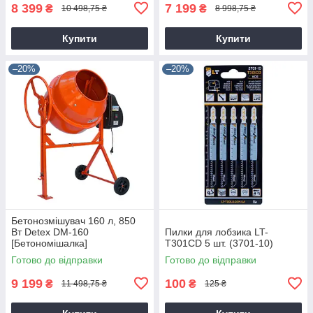
8 399
7 199
₴
₴
10 498,75 ₴
8 998,75 ₴
Купити
Купити
–20%
–20%
Бетонозмішувач 160 л, 850
Вт Detex DM-160
Пилки для лобзика LT-
[Бетономішалка]
T301CD 5 шт. (3701-10)
Готово до відправки
Готово до відправки
9 199
100
₴
₴
11 498,75 ₴
125 ₴