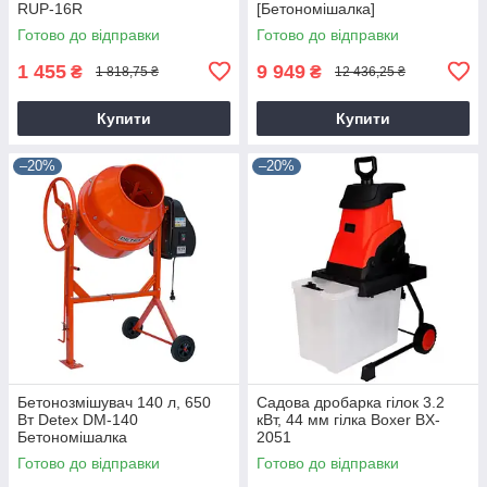
RUP-16R
[Бетономішалка]
Готово до відправки
Готово до відправки
1 455
9 949
₴
₴
1 818,75 ₴
12 436,25 ₴
Купити
Купити
–20%
–20%
Бетонозмішувач 140 л, 650
Садова дробарка гілок 3.2
Вт Detex DM-140
кВт, 44 мм гілка Boxer BX-
Бетономішалка
2051
Готово до відправки
Готово до відправки