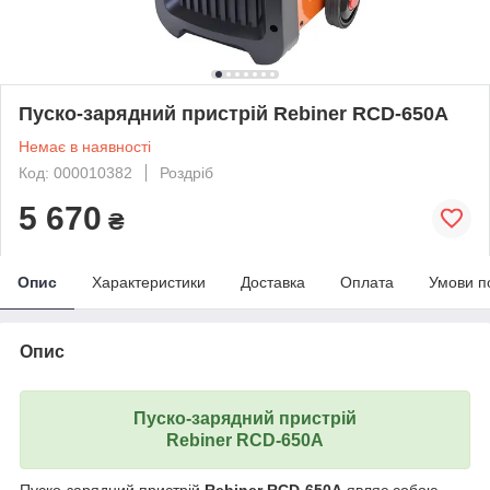
Пуско-зарядний пристрій Rebiner RCD-650A
Немає в наявності
Код: 000010382
Роздріб
5 670
₴
Опис
Характеристики
Доставка
Оплата
Умови п
Опис
Пуско-зарядний пристрій
Rebiner RCD-650A
Пуско-зарядний пристрій
Rebiner RCD-650A
являє собою