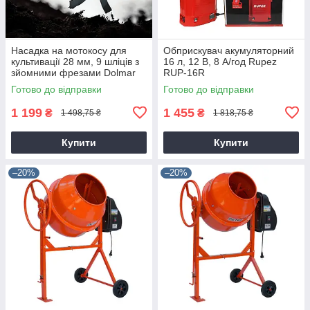
Насадка на мотокосу для
Обприскувач акумуляторний
культивації 28 мм, 9 шліців з
16 л, 12 В, 8 А/год Rupez
зйомними фрезами Dolmar
RUP-16R
9T28
Готово до відправки
Готово до відправки
1 199
1 455
₴
₴
1 498,75 ₴
1 818,75 ₴
Купити
Купити
–20%
–20%