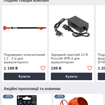
Подібні товари компанії
Подовжувач телескопічний
Зарядний пристрій 12 В
Подо
1.2 - 2 м для
Procraft SPR-4 для
фор
акумуляторного
акумуляторних
DT4
інструменту Rebiner RKA-
обприскувачів Procraft,
1 199
199
1 2
₴
₴
2000/20Li (без АКБ та ЗП)
Forte, Grunhelm, Foresta,
Gerrard, Dnipro-M
Купити
Купити
Акційні пропозиції та новинки
–20%
–20%