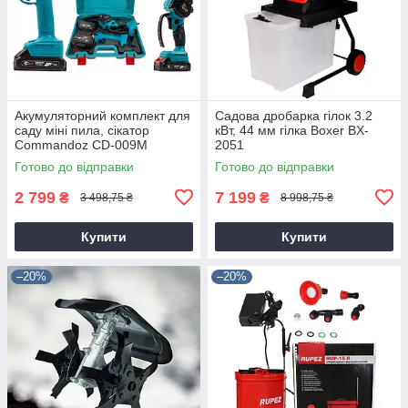
Акумуляторний комплект для
Садова дробарка гілок 3.2
саду міні пила, сікатор
кВт, 44 мм гілка Boxer BX-
Commandoz CD-009M
2051
Готово до відправки
Готово до відправки
2 799
7 199
₴
₴
3 498,75 ₴
8 998,75 ₴
Купити
Купити
–20%
–20%