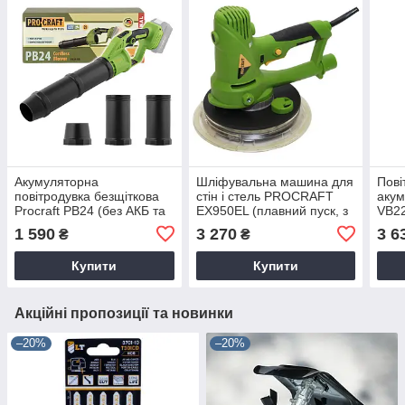
Акумуляторна
Шліфувальна машина для
Пові
повітродувка безщіткова
стін і стель PROCRAFT
акум
Procraft PB24 (без АКБ та
EX950EL (плавний пуск, з
VB22
ЗП)
пилососом)
АКБ 
1 590
3 270
3 6
₴
₴
Купити
Купити
Акційні пропозиції та новинки
–20%
–20%