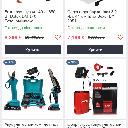
Бетонозмішувач 140 л, 650
Садова дробарка гілок 3.2
Вт Detex DM-140
кВт, 44 мм гілка Boxer BX-
Бетономішалка
2051
Готово до відправки
Готово до відправки
8 399
7 199
₴
₴
10 498,75 ₴
8 998,75 ₴
Купити
Купити
–20%
–20%
Акумуляторний комплект для
Обприскувач акумуляторний