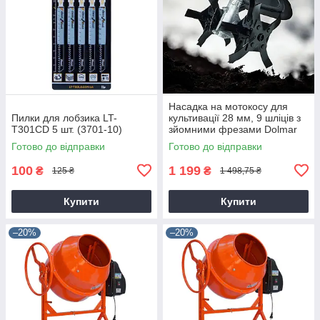
Насадка на мотокосу для
Пилки для лобзика LT-
культивації 28 мм, 9 шліців з
T301CD 5 шт. (3701-10)
зйомними фрезами Dolmar
9T28
Готово до відправки
Готово до відправки
100
1 199
₴
₴
125 ₴
1 498,75 ₴
Купити
Купити
–20%
–20%