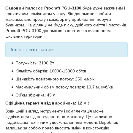
Садовий пилосос Procraft PGU-3100
буде дуже важливим і
практичним помічником у саду. Він допоможе зробити
максимально просту і комфортну прибирання поруч з
будинком. На ділянці не буде піску, дрібного сміття і листочків.
Procraft PGU-3100 допоможе впоратися з очищенням
шкільних територій.
Технічні характеристики:
Потужність: 3100 Вт
Кількість обертів: 10000-15000 об/хв
Швидкість повітряного потоку: 250 км/рік
Масимальний об'єм потоку повітря: 10,7 м. куб/хв
Об'єм збірника: 45 л
Офіційна гарантія від виробника: 12 міс
Зовнішній вигляд інструменту і комплектація може
відрізнятися від наведеного на малюнку. Це викликано
подальшим технічним удосконаленням моделі. Виробник
залишає за собою право вносить зміни в конструкцію,