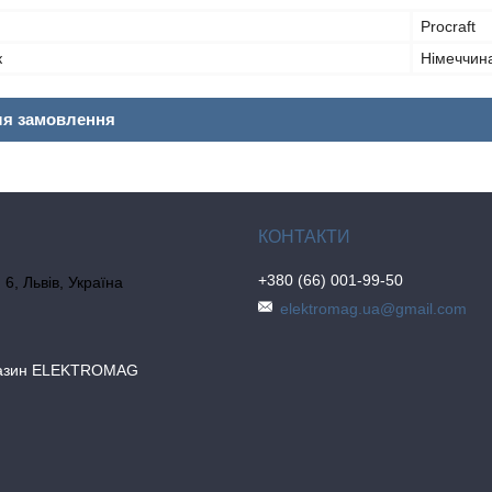
Procraft
к
Німеччин
ля замовлення
+380 (66) 001-99-50
6, Львів, Україна
elektromag.ua@gmail.com
газин ELEKTROMAG