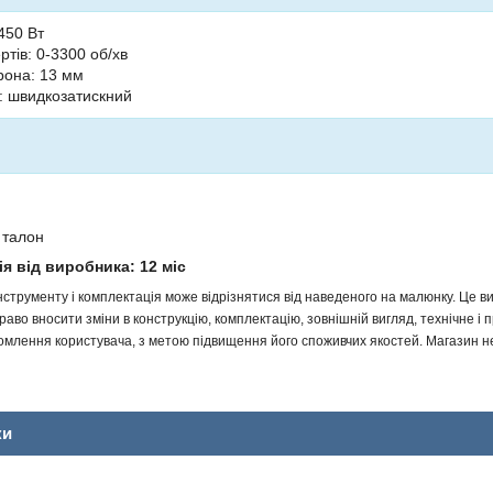
450 Вт
ертів: 0-3300 об/хв
рона: 13 мм
: швидкозатискний
 талон
ія від виробника: 12 міс
інструменту і комплектація може відрізнятися від наведеного на малюнку. Це
аво вносити зміни в конструкцію, комплектацію, зовнішній вигляд, технічне і 
млення користувача, з метою підвищення його споживчих якостей. Магазин не 
ки