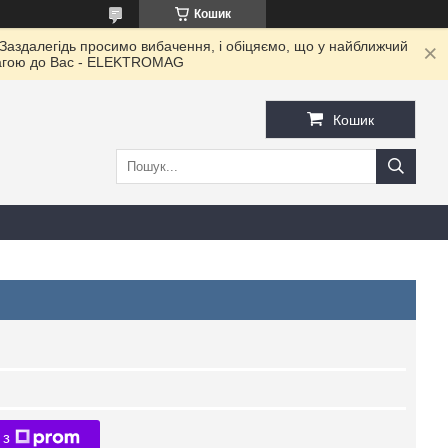
Кошик
 Заздалегідь просимо вибачення, і обіцяємо, що у найближчий
овагою до Ваc - ELEKTROMAG
Кошик
 з