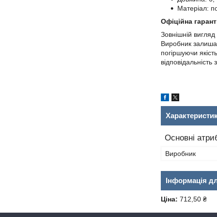
Матеріал: п
Офіційна гаранті
Зовнішній вигляд
Виробник залишає
погіршуючи якіст
відповідальність 
Характеристи
Основні атри
Виробник
Інформація д
Ціна:
712,50 ₴