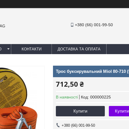
+380 (66) 001-99-50
MAG
Ю
КОНТАКТИ
ДОСТАВКА ТА ОПЛАТА
Трос буксирувальний Miol 80-710 (5
712,50 ₴
В наявності
Код:
000000225
Купити
Купити
+380 (66) 001-99-50