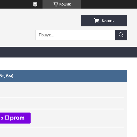
Кошик
Кошик
т, 6м)
 з