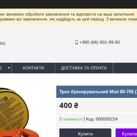
 не зможемо обробити замовлення та відповісти на ваші запитання.
правимо всі замовлення, які надійдуть за цей період. З великою п
+380 (66) 001-99-50
MAG
Ю
КОНТАКТИ
ДОСТАВКА ТА ОПЛАТА
Трос буксирувальний Miol 80-705 (3
400 ₴
В наявності
Код:
000000224
Купити
Купити