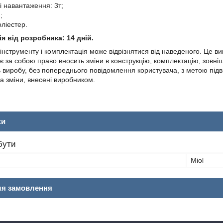
 навантаження: 3т;
;
оліестер.
я від розробника: 14 дній.
 інструменту і комплектація може відрізнятися від наведеного. Це
 за собою право вносить зміни в конструкцію, комплектацію, зовніш
ь виробу, без попереднього повідомлення користувача, з метою під
за зміни, внесені виробником.
ки
бути
Miol
ля замовлення