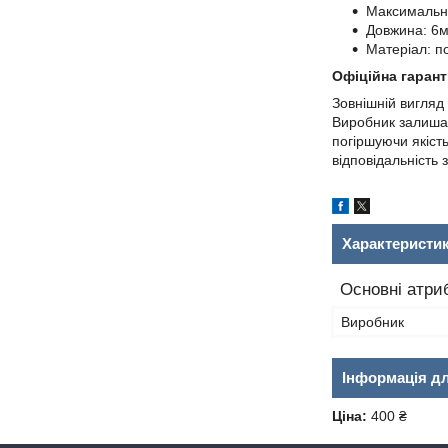
Максимальні
Довжина: 6м
Матеріал: п
Офіційна гаранті
Зовнішній вигляд
Виробник залишає
погіршуючи якіст
відповідальність 
Характеристи
Основні атри
Виробник
Інформація д
Ціна:
400 ₴