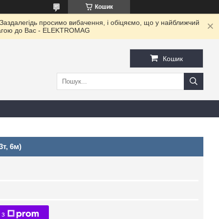
Кошик
 Заздалегідь просимо вибачення, і обіцяємо, що у найближчий
овагою до Ваc - ELEKTROMAG
Кошик
т, 6м)
 з