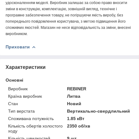
удосконаленням моделі. Виробник залишає за собою право вносити
зміни в конструкцію, комплектацію, зовнішній вигляд, технічне і
програмне забезпечення товару, не погіршуючи якість виробу, без
попереднього повідомлення користувача, з метою підвищення його
споживчих якостей. Магазин не несе відповідальність за зміни, внесені
виробником.
Приховати
Характеристики
Основні
Виробник
REBINER
Країна виробник
Литва
Стан
Новий
Тип верстата
Вертикально-свердлильний
Споживана потужність
1.85 кВт
Кількість обертів холостого
2350 об/хв
ходу
Кількість швидкостей
9 шт.