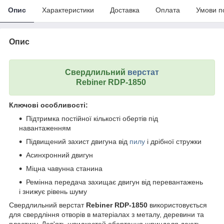
Опис
Характеристики
Доставка
Оплата
Умови п
Опис
Свердлильний
верстат
Rebiner
RDP-1850
Ключові особливості:
Підтримка постійної кількості обертів під
навантаженням
Підвищений захист двигуна від
пилу
і дрібної стружки
Асинхронний двигун
Міцна чавунна станина
Ремінна передача захищає двигун від перевантажень
і знижує рівень шуму
Свердлильний верстат
Rebiner RDP-1850
використовується
для свердління отворів в матеріалах з металу, деревини та
пластику. Дев'ять швидкостей обертання шпинделя дають