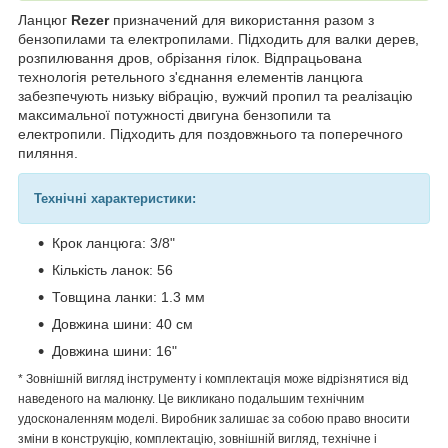
Ланцюг
Rezer
призначений для використання разом з
бензопилами та електропилами. Підходить для валки дерев,
розпилювання дров, обрізання гілок. Відпрацьована
технологія ретельного з'єднання елементів ланцюга
забезпечують низьку вібрацію, вужчий пропил та реалізацію
максимальної потужності двигуна бензопили та
електропили. Підходить для поздовжнього та поперечного
пиляння.
Технічні характеристики:
Крок ланцюга: 3/8"
Кількість ланок: 56
Товщина ланки: 1.3 мм
Довжина шини: 40 см
Довжина шини: 16"
* Зовнішній вигляд інструменту і комплектація може відрізнятися від
наведеного на малюнку. Це викликано подальшим технічним
удосконаленням моделі. Виробник залишає за собою право вносити
зміни в конструкцію, комплектацію, зовнішній вигляд, технічне і