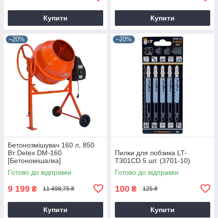
Купити
Купити
–20%
–20%
Бетонозмішувач 160 л, 850
Вт Detex DM-160
Пилки для лобзика LT-
[Бетономішалка]
T301CD 5 шт. (3701-10)
Готово до відправки
Готово до відправки
9 199
100
₴
₴
11 498,75 ₴
125 ₴
Купити
Купити