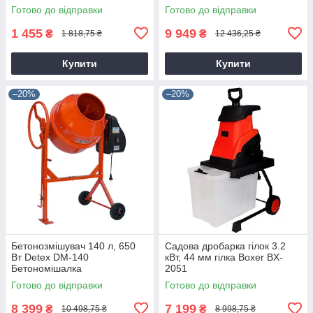
Готово до відправки
Готово до відправки
1 455
9 949
₴
₴
1 818,75 ₴
12 436,25 ₴
Купити
Купити
–20%
–20%
Бетонозмішувач 140 л, 650
Садова дробарка гілок 3.2
Вт Detex DM-140
кВт, 44 мм гілка Boxer BX-
Бетономішалка
2051
Готово до відправки
Готово до відправки
8 399
7 199
₴
₴
10 498,75 ₴
8 998,75 ₴