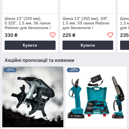
Шина 13" (320 мм),
Шина 13" (350 мм), 3/8",
Шина
0.325", 1.5 мм, 56 ланок
1.5 мм, 59 ланок Rebiner
1.3 
Rebiner для бензопили /
для бензопили /
для 
електропили
електропили
елек
330
225
235
₴
₴
Купити
Купити
Акційні пропозиції та новинки
–20%
–20%