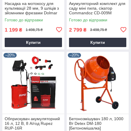
Насадка на мотокосу для
Акумуляторний комплект для
культивації 28 мм, 9 шліців з
саду міні пила, сікатор
зйомними фрезами Dolmar
Commandoz CD-009M
9T28
Готово до відправки
Готово до відправки
1 199
2 799
₴
₴
1 498,75 ₴
3 498,75 ₴
Купити
Купити
–20%
–20%
Обприскувач акумуляторний
Бетонозмішувач 180 л, 1000
16 л, 12 В, 8 А/год Rupez
Вт Detex DM-180
RUP-16R
[Бетономішалка]