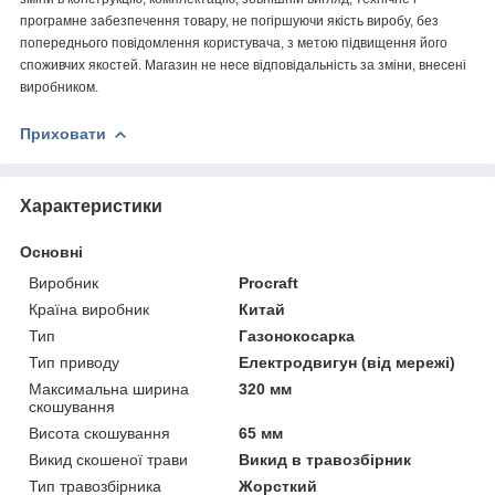
програмне забезпечення товару, не погіршуючи якість виробу, без
попереднього повідомлення користувача, з метою підвищення його
споживчих якостей. Магазин не несе відповідальність за зміни, внесені
виробником.
Приховати
Характеристики
Основні
Виробник
Procraft
Країна виробник
Китай
Тип
Газонокосарка
Тип приводу
Електродвигун (від мережі)
Максимальна ширина
320 мм
скошування
Висота скошування
65 мм
Викид скошеної трави
Викид в травозбірник
Тип травозбірника
Жорсткий