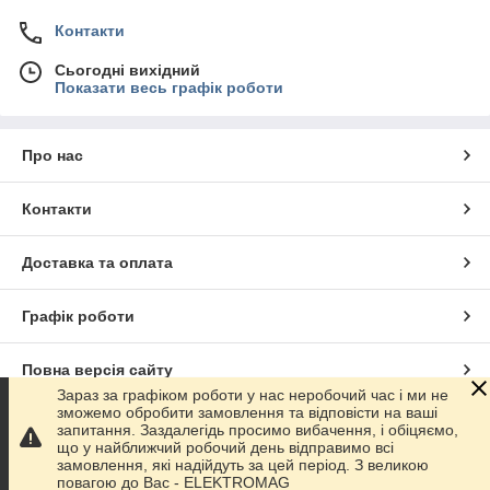
Контакти
Сьогодні вихідний
Показати весь графік роботи
Про нас
Контакти
Доставка та оплата
Графік роботи
Повна версія сайту
Зараз за графіком роботи у нас неробочий час і ми не
зможемо обробити замовлення та відповісти на ваші
Сайт створено на маркетплейсі
Prom.ua
запитання. Заздалегідь просимо вибачення, і обіцяємо,
що у найближчий робочий день відправимо всі
замовлення, які надійдуть за цей період. З великою
Політика конфіденційності
повагою до Ваc - ELEKTROMAG