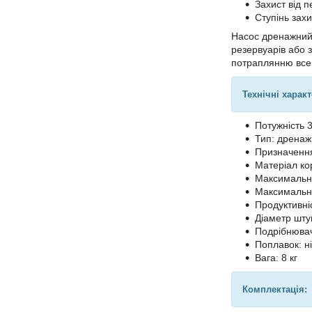
Захист від 
Ступінь захи
Насос дренажни
резервуарів або 
потраплянню всер
Технічні харак
Потужність 
Тип: дрена
Призначення
Матеріал ко
Максимальна
Максимальна
Продуктивніс
Діаметр шту
Подрібнювач
Поплавок: ні
Вага: 8 кг
Комплектація: