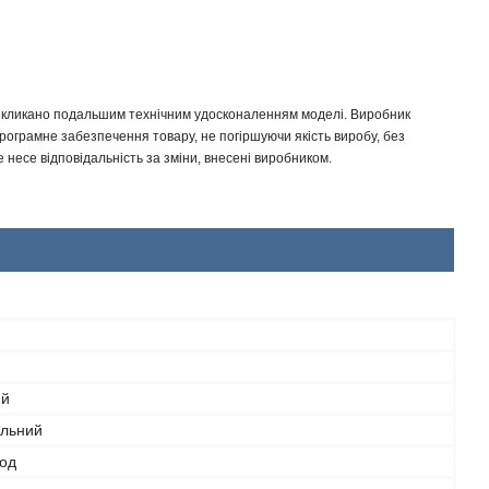
 викликано подальшим технічним удосконаленням моделі. Виробник
програмне забезпечення товару, не погіршуючи якість виробу, без
несе відповідальність за зміни, внесені виробником.
ий
льний
год