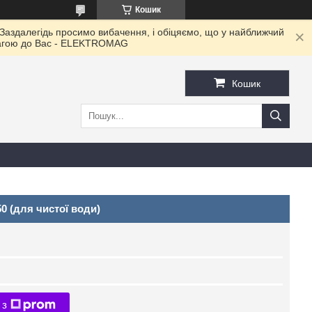
Кошик
 Заздалегідь просимо вибачення, і обіцяємо, що у найближчий
овагою до Ваc - ELEKTROMAG
Кошик
0 (для чистої води)
 з