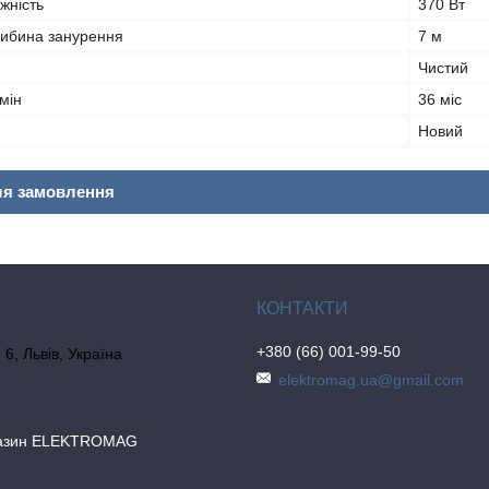
жність
370 Вт
ибина занурення
7 м
Чистий
мін
36 міс
Новий
ля замовлення
+380 (66) 001-99-50
6, Львів, Україна
elektromag.ua@gmail.com
газин ELEKTROMAG