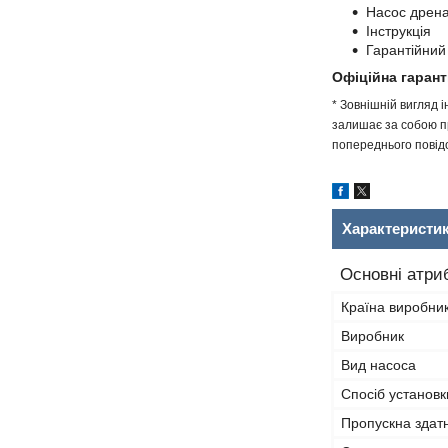
Насос дрен
Інструкція
Гарантійний
Офіційна гарант
* Зовнішній вигляд 
залишає за собою пр
попереднього повідо
Характеристи
Основні атри
Країна виробни
Виробник
Вид насоса
Спосіб установк
Пропускна здатн