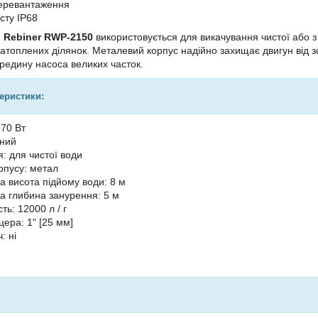
перевантаження
сту IP68
й
Rebiner RWP-2150
використовується для викачування чистої або з 
затоплених ділянок. Металевий корпус надійно захищає двигун від з
едину насоса великих часток.
теристики:
370 Вт
жний
: для чистої води
рпусу: метал
 висота підйому води: 8 м
 глибина занурення: 5 м
ть: 12000 л / г
цера: 1" [25 мм]
: ні