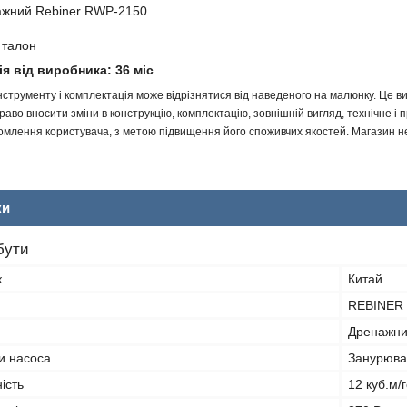
ажний Rebiner RWP-2150
 талон
ія від виробника: 36 міс
інструменту і комплектація може відрізнятися від наведеного на малюнку. Це
аво вносити зміни в конструкцію, комплектацію, зовнішній вигляд, технічне і 
млення користувача, з метою підвищення його споживчих якостей. Магазин не 
ки
бути
к
Китай
REBINER
Дренажн
и насоса
Занурюва
ість
12 куб.м/