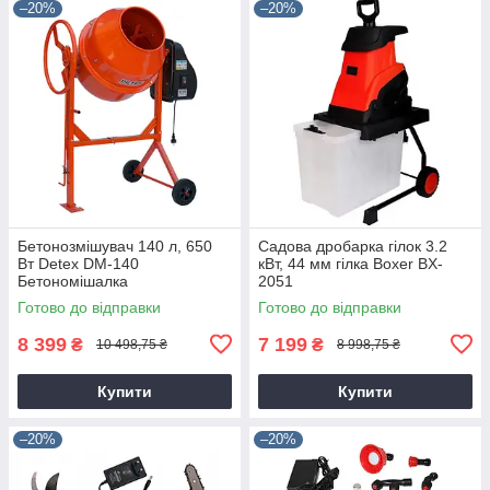
–20%
–20%
Бетонозмішувач 140 л, 650
Садова дробарка гілок 3.2
Вт Detex DM-140
кВт, 44 мм гілка Boxer BX-
Бетономішалка
2051
Готово до відправки
Готово до відправки
8 399
7 199
₴
₴
10 498,75 ₴
8 998,75 ₴
Купити
Купити
–20%
–20%