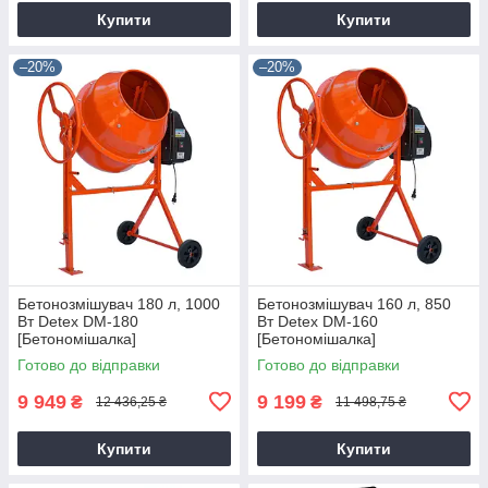
Купити
Купити
–20%
–20%
Бетонозмішувач 180 л, 1000
Бетонозмішувач 160 л, 850
Вт Detex DM-180
Вт Detex DM-160
[Бетономішалка]
[Бетономішалка]
Готово до відправки
Готово до відправки
9 949
9 199
₴
₴
12 436,25 ₴
11 498,75 ₴
Купити
Купити