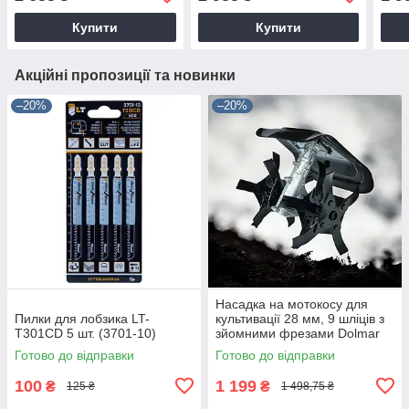
Купити
Купити
Акційні пропозиції та новинки
–20%
–20%
Насадка на мотокосу для
Пилки для лобзика LT-
культивації 28 мм, 9 шліців з
T301CD 5 шт. (3701-10)
зйомними фрезами Dolmar
9T28
Готово до відправки
Готово до відправки
100
1 199
₴
₴
125 ₴
1 498,75 ₴