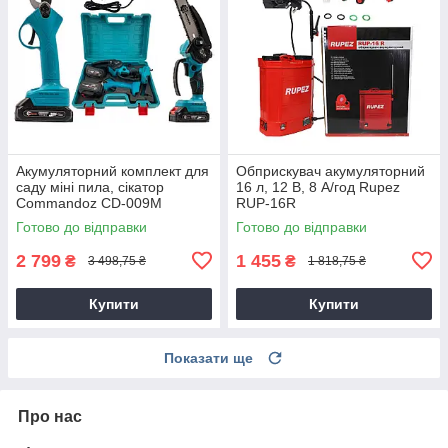
Акумуляторний комплект для
Обприскувач акумуляторний
саду міні пила, сікатор
16 л, 12 В, 8 А/год Rupez
Commandoz CD-009M
RUP-16R
Готово до відправки
Готово до відправки
2 799
1 455
₴
₴
3 498,75 ₴
1 818,75 ₴
Купити
Купити
Показати ще
Про нас