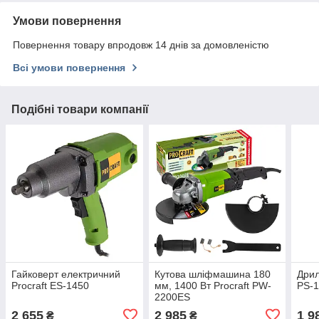
Умови повернення
Повернення товару впродовж 14 днів за домовленістю
Всі умови повернення
Подібні товари компанії
Гайковерт електричний
Кутова шліфмашина 180
Дрил
Procraft ES-1450
мм, 1400 Вт Procraft PW-
PS-
2200ES
2 655
2 985
1 9
₴
₴