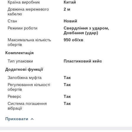
Країна виробник
Китай
Довжина мережевого
2 м
кабелю
Стан
Новий
Режими роботи
Свердління з ударом,
Довбання (удар)
Максимальна кількість
950 об/хв
обертів
Комплектація
Тип упаковки
Пластиковий кейс
Додаткові функції
Запобіжна муфта
Так
Регулювання кількості
Так
обертів
Реверс
Так
Система погашення
Так
вібрації
Приховати