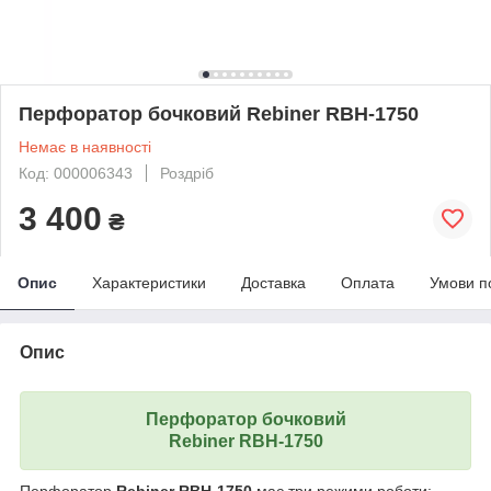
Перфоратор бочковий Rebiner RBH-1750
Немає в наявності
Код: 000006343
Роздріб
3 400
₴
Опис
Характеристики
Доставка
Оплата
Умови п
Опис
Перфоратор бочковий
Rebiner RBH-1750
Перфоратор
Rebiner RBH-1750
має три режими роботи: