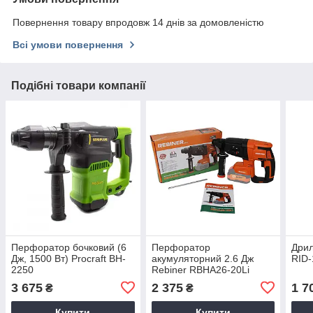
Повернення товару впродовж 14 днів за домовленістю
Всі умови повернення
Подібні товари компанії
Перфоратор бочковий (6
Перфоратор
Дрил
Дж, 1500 Вт) Procraft BH-
акумуляторний 2.6 Дж
RID-
2250
Rebiner RBHA26-20Li
безщітковий (без АКБ та
3 675
2 375
1 7
₴
₴
ЗП)
Купити
Купити