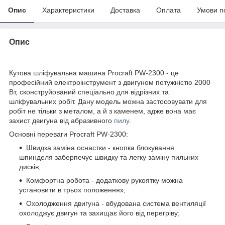
Опис
Характеристики
Доставка
Оплата
Умови п
Опис
Кутова шліфувальна машина Procraft PW-2300 - це
професійний електроінструмент з двигуном потужністю 2000
Вт, сконструйований спеціально для відрізних та
шліфувальних робіт. Дану модель можна застосовувати для
робіт не тільки з металом, а й з каменем, адже вона має
захист двигуна від абразивного
пилу
.
Основні переваги Procraft PW-2300:
Швидка заміна оснастки - кнопка блокування
шпинделя заберпечує швидку та легку заміну пильних
дисків;
Комфортна робота - додаткову рукоятку можна
установити в трьох положеннях;
Охолодження двигуна - вбудована система вентиляції
охолоджує двигун та захищає його від перегріву;