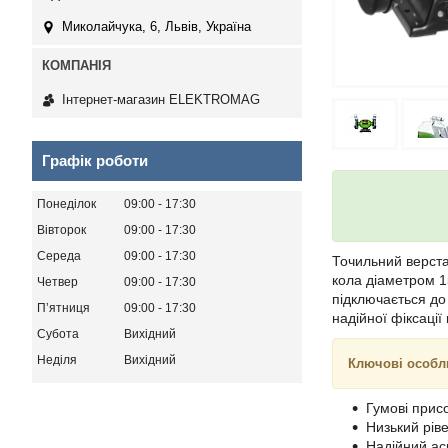
Миколайчука, 6, Львів, Україна
Інтернет-магазин ELEKTROMAG
Графік роботи
Понеділок
09:00
17:30
Вівторок
09:00
17:30
Середа
09:00
17:30
Точильний верст
кола діаметром 1
Четвер
09:00
17:30
підключається до
Пʼятниця
09:00
17:30
надійної фіксації 
Субота
Вихідний
Неділя
Вихідний
Ключові особл
Гумові прис
Низький ріве
Надійний ас