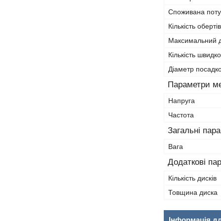
Споживана поту
Кількість оберті
Максимальний д
Кількість швидк
Діаметр посадко
Параметри м
Напруга
Частота
Загальні пар
Вага
Додаткові па
Кількість дисків
Товщина диска
Інформація д