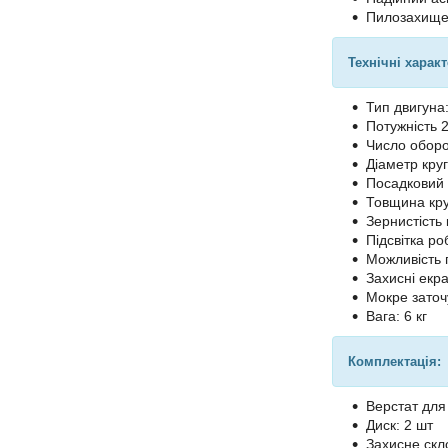
Пилозахищен
Технічні харак
Тип двигуна
Потужність 
Число оборот
Діаметр кру
Посадковий 
Товщина кру
Зернистість 
Підсвітка ро
Можливість 
Захисні екра
Мокре заточ
Вага: 6 кг
Комплектація:
Верстат для
Диск: 2 шт
Захисне скл