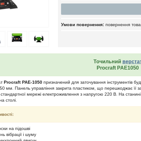
повернення това
Точильний
верста
Procraft PAE1050
ат
Procraft PAE-1050
призначений для заточування інструментів будь-
50 мм. Панель управління закрита пластиком, що перешкоджає її з
 стандартної мережі електроживлення з напругою 220 В. На станині 
на столі.
ивості:
оски на підошві
нь вібрації і шуму
инхронний двигун