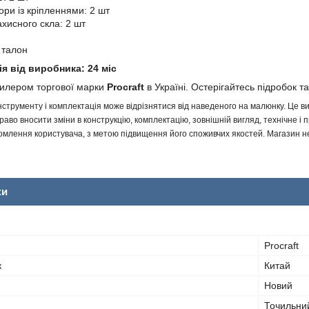
ори із кріпленнями: 2 шт
ахисного скла: 2 шт
 талон
ія від виробника: 24 міс
дилером торгової марки
Procraft
в Україні. Остерігайтесь підробок та
інструменту і комплектація може відрізнятися від наведеного на малюнку. Це
аво вносити зміни в конструкцію, комплектацію, зовнішній вигляд, технічне і 
млення користувача, з метою підвищення його споживчих якостей. Магазин не 
ки
Procraft
к
Китай
Новий
Точильни