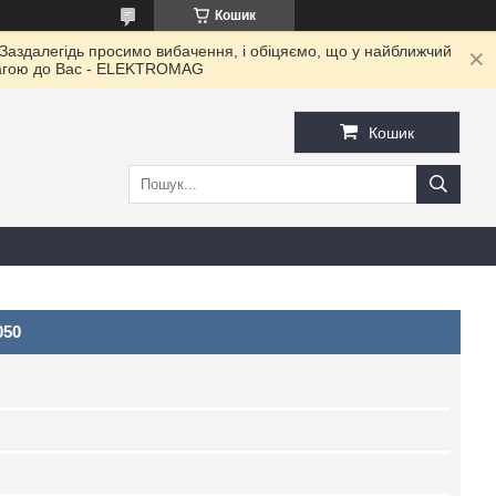
Кошик
 Заздалегідь просимо вибачення, і обіцяємо, що у найближчий
овагою до Ваc - ELEKTROMAG
Кошик
050