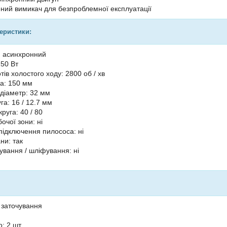
ий вимикач для безпроблемної експлуатації
теристики:
: асинхронний
250 Вт
ів холостого ходу: 2800 об / хв
га: 150 мм
діаметр: 32 мм
га: 16 / 12.7 мм
круга: 40 / 80
бочої зони: ні
підключення пилососа: ні
ни: так
ування / шліфування: ні
 заточування
о: 2 шт