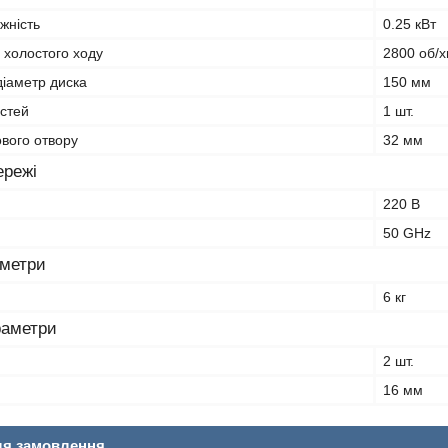
жність
0.25 кВт
в холостого ходу
2800 об/х
іаметр диска
150 мм
остей
1 шт.
вого отвору
32 мм
ережі
220 В
50 GHz
аметри
6 кг
раметри
2 шт.
16 мм
ля замовлення